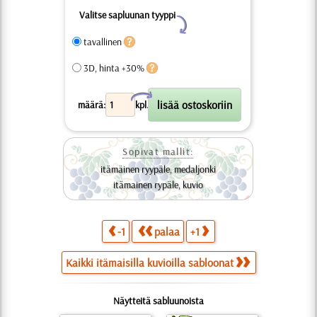
Valitse sapluunan tyyppi
Y
tavallinen
3D, hinta +30%
X
määrä:
kpl.
Sopivat mallit:
itämäinen ryypäle, medaljonki
itämainen rypäle, kuvio
-1
palaa
+1
Kaikki itämaisilla kuvioilla sabloonat
Näytteitä sabluunoista