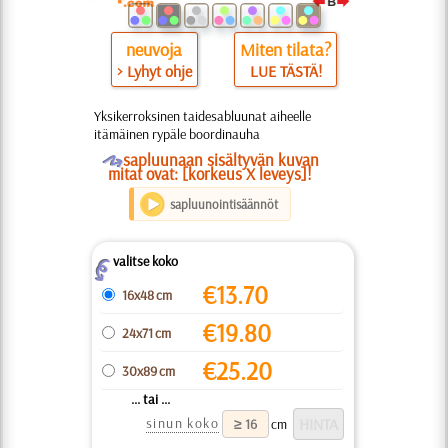
neuvoja
Miten tilata?
> Lyhyt ohje
LUE TÄSTÄ!
Yksikerroksinen taidesabluunat aiheelle
itämäinen rypäle boordinauha
O
sapluunaan sisältyvän kuvan
mitat ovat: [korkeus X leveys]!
sapluunointisäännöt
valitse koko
Z
€
13.70
16x48 cm
€
19.80
24x71 cm
€
25.20
30x89 cm
... tai ...
sinun koko
cm