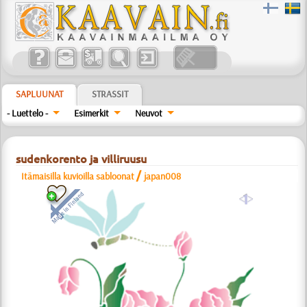
SAPLUUNAT
STRASSIT
- Luettelo -
Esimerkit
Neuvot
sudenkorento ja villiruusu
/
Itämaisilla kuvioilla sabloonat
japan008
a