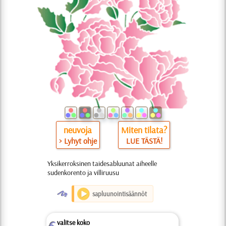
neuvoja
Miten tilata?
> Lyhyt ohje
LUE TÄSTÄ!
Yksikerroksinen taidesabluunat aiheelle
sudenkorento ja villiruusu
O
sapluunointisäännöt
valitse koko