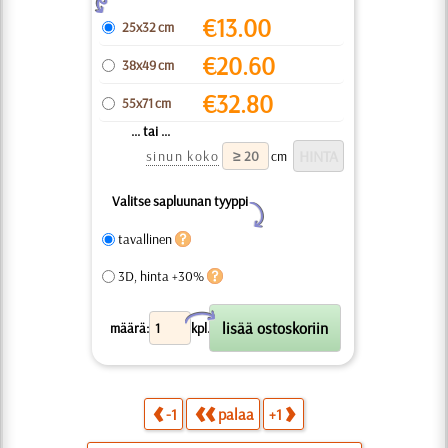
Z
€
13.00
25x32 cm
€
20.60
38x49 cm
€
32.80
55x71 cm
... tai ...
sinun koko
cm
Valitse sapluunan tyyppi
Y
tavallinen
3D, hinta +30%
X
määrä:
kpl.
-1
palaa
+1