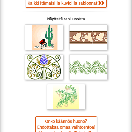
Kaikki itämaisilla kuvioilla sabloonat
Näytteitä sabluunoista
Onko käännös huono?
Ehdottakaa omaa vaihtoehtoa!