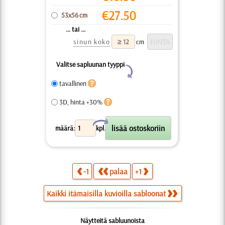
€
27.50
53x56 cm
... tai ...
sinun koko
cm
Valitse sapluunan tyyppi
Y
tavallinen
3D, hinta +30%
X
määrä:
kpl.
-1
palaa
+1
Kaikki itämaisilla kuvioilla sabloonat
Näytteitä sabluunoista