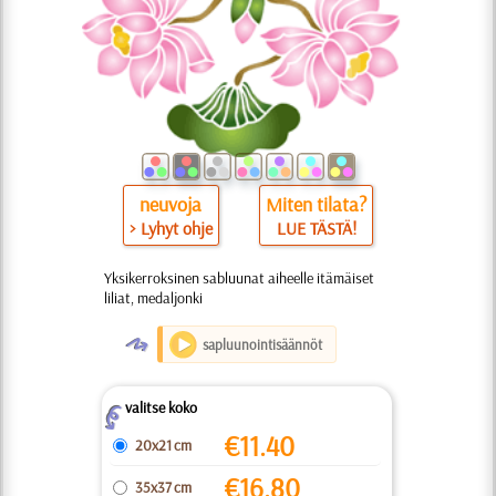
neuvoja
Miten tilata?
> Lyhyt ohje
LUE TÄSTÄ!
Yksikerroksinen sabluunat aiheelle itämäiset
liliat, medaljonki
O
sapluunointisäännöt
valitse koko
Z
€
11.40
20x21 cm
€
16.80
35x37 cm