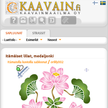
SAPLUUNAT
STRASSIT
- Luettelo -
Esimerkit
Neuvot
itämäiset liliat, medaljonki
/
Itämaisilla kuvioilla sabloonat
orilily002
a