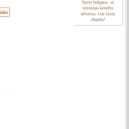
hyvin helppoa, se
onnistuu keneltä
Haku
tahansa. Lue tästä
ohjeita!