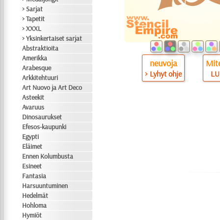
> Sarjat
> Tapetit
> XXXL
> Yksinkertaiset sarjat
Abstraktioita
Amerikka
neuvoja
Mite
Arabesque
> Lyhyt ohje
LU
Arkkitehtuuri
Art Nuovo ja Art Deco
Asteekit
Avaruus
Dinosaurukset
Efesos-kaupunki
Egypti
Eläimet
Ennen Kolumbusta
Esineet
Fantasia
Harsuuntuminen
Hedelmät
Hohloma
Hymiöt