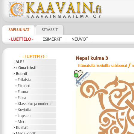
SAPLUUNAT
STRASSIT
- LUETTELO -
ESIMERKIT
NEUVOT
|
|
|
- LUETTELO -
Nepal kulma 3
! ALE !
/
Itämaisilla kuvioilla sabloonat
n
> > Oma teksti
> Boordi
Erilaista
Etninen
Fauna
Flora
Klassikko ja moderni
Kuvioita
Lapsien
Meri
> Kulmat
> Medaljongit