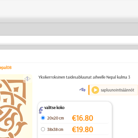
epal08
a
Yksikerroksinen taidesabluunat aiheelle Nepal kulma 3
O
sapluunointisäännöt
valitse koko
Z
€
16.80
20x20 cm
€
19.80
38x38 cm