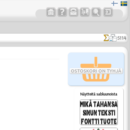
5114
OSTOSKORI ON TYHJÄ
Näytteitä sabluunoista