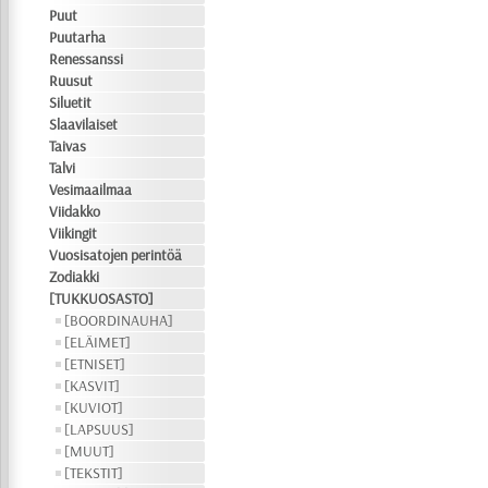
Puut
Puutarha
Renessanssi
Ruusut
Siluetit
Slaavilaiset
Taivas
Talvi
Vesimaailmaa
Viidakko
Viikingit
Vuosisatojen perintöä
Zodiakki
[TUKKUOSASTO]
[BOORDINAUHA]
[ELÄIMET]
[ETNISET]
[KASVIT]
[KUVIOT]
[LAPSUUS]
[MUUT]
[TEKSTIT]