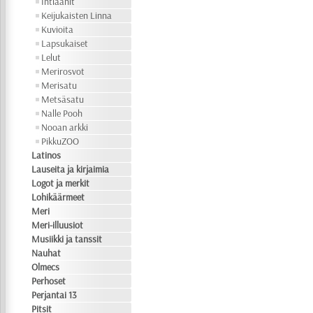
Intiaanit
Keijukaisten Linna
Kuvioita
Lapsukaiset
Lelut
Merirosvot
Merisatu
Metsäsatu
Nalle Pooh
Nooan arkki
PikkuZOO
Latinos
Lauseita ja kirjaimia
Logot ja merkit
Lohikäärmeet
Meri
Meri-illuusiot
Musiikki ja tanssit
Nauhat
Olmecs
Perhoset
Perjantai 13
Pitsit