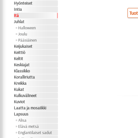
Hyönteiset
Intia
Tuot
Itä
Juhlat
Halloween
Joulu
Pääsiäinen
Keijukaiset
Keittiö
Keltit
Keskiajat
Klassikko
Koralliriutta
Kreikka
Kukat
Kulkuvälineet
Kuviot
Laatta ja mosaiikki
Lapsuus
Alisa
Elävä metsä
Englantilaiset sadut