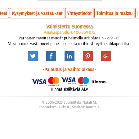
teet
Kysymykset ja vastaukset
Yhteystiedot
Toimitus ja maksu
Valmistettu Suomessa
Asiakaspalvelu: 0400 764 075
Parhaiten tavoitat meidät puhelimella arkipäivisin klo 9 - 15.
Mikäli emme vastanneet puhelimeen, ota meihin yhteyttä sähköpostitse.
•Palautus ja vaihto oikeus•
Hinnat sisältävät ALV
© 2006-2025 Suunnittelu: Natali M.
Koodauksen: Aleks K.; Sisältöä: Konsta A.