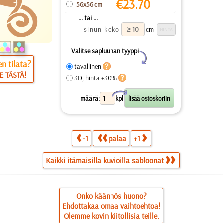
€
23.70
56x56 cm
... tai ...
sinun koko
cm
Valitse sapluunan tyyppi
Y
n tilata?
tavallinen
E TÄSTÄ!
3D, hinta +30%
X
määrä:
kpl.
-1
palaa
+1
Kaikki itämaisilla kuvioilla sabloonat
Onko käännös huono?
Ehdottakaa omaa vaihtoehtoa!
Olemme kovin kiitollisia teille.