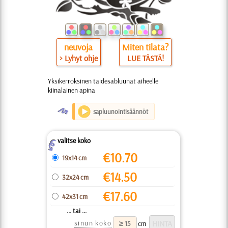
neuvoja
Miten tilata?
> Lyhyt ohje
LUE TÄSTÄ!
Yksikerroksinen taidesabluunat aiheelle
kiinalainen apina
O
sapluunointisäännöt
valitse koko
Z
€
10.70
19x14 cm
€
14.50
32x24 cm
€
17.60
42x31 cm
... tai ...
sinun koko
cm