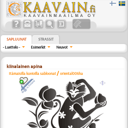
SAPLUUNAT
STRASSIT
- Luettelo -
Esimerkit
Neuvot
kiinalainen apina
/
Itämaisilla kuvioilla sabloonat
oriental006ha
a