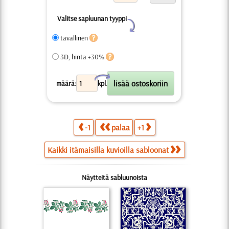
Valitse sapluunan tyyppi
Y
tavallinen
3D, hinta +30%
X
määrä:
kpl.
-1
palaa
+1
Kaikki itämaisilla kuvioilla sabloonat
Näytteitä sabluunoista