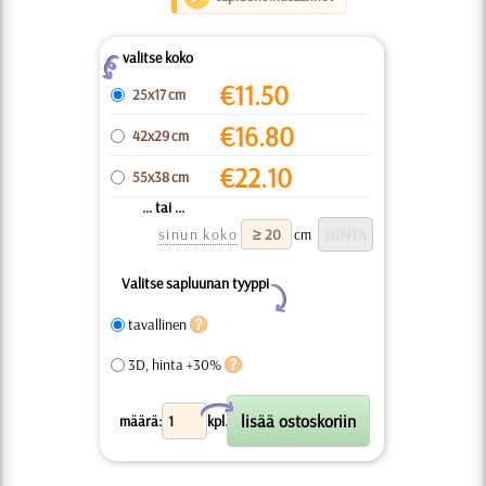
valitse koko
Z
€
11.50
25x17 cm
€
16.80
42x29 cm
€
22.10
55x38 cm
... tai ...
sinun koko
cm
Valitse sapluunan tyyppi
Y
tavallinen
3D, hinta +30%
X
määrä:
kpl.