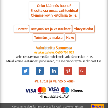
Onko käännös huono?
Ehdottakaa omaa vaihtoehtoa!
Olemme kovin kiitollisia teille.
Tuotteet
Kysymykset ja vastaukset
Yhteystiedot
Toimitus ja maksu
Haku
Valmistettu Suomessa
Asiakaspalvelu: 0400 764 075
Parhaiten tavoitat meidät puhelimella arkipäivisin klo 9 - 15.
Mikäli emme vastanneet puhelimeen, ota meihin yhteyttä sähköpostitse.
•Palautus ja vaihto oikeus•
Hinnat sisältävät ALV
Käytämme sivuillamme evästeitä käyttäjäkokemuksen
Hyväksy
© 2006-2025 Suunnittelu: Natali M.