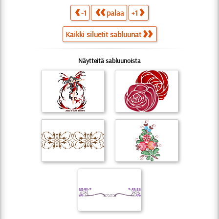
-1
palaa
+1
Kaikki siluetit sabluunat
Näytteitä sabluunoista