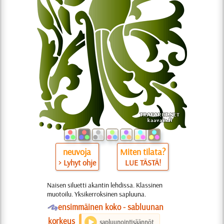
neuvoja
Miten tilata?
> Lyhyt ohje
LUE TÄSTÄ!
Naisen siluetti akantin lehdissa. Klassinen
muotoilu. Yksikerroksinen sapluuna.
O
ensimmäinen koko - sabluunan
korkeus
sapluunointisäännöt