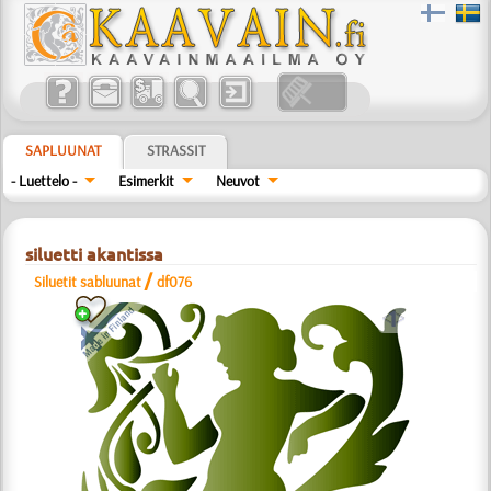
SAPLUUNAT
STRASSIT
- Luettelo -
Esimerkit
Neuvot
siluetti akantissa
/
Siluetit sabluunat
df076
a