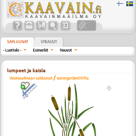
SAPLUUNAT
STRASSIT
- Luettelo -
Esimerkit
Neuvot
lumpeet ja kaisla
/
Vesimaailmaan sabluunat
watergarden001ha
a