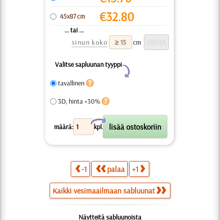
€
32.80
45x87 cm
... tai ...
sinun koko
cm
Valitse sapluunan tyyppi
Y
tavallinen
3D, hinta +30%
X
määrä:
kpl.
-1
palaa
+1
Kaikki vesimaailmaan sabluunat
Näytteitä sabluunoista