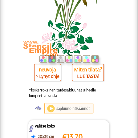
neuvoja
Miten tilata?
> Lyhyt ohje
LUE TÄSTÄ!
Yksikerroksinen taidesabluunat aiheelle
lumpeet ja kaisla
O
sapluunointisäännöt
valitse koko
Z
€
13.70
20x39 cm