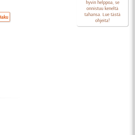
hyvin helppoa, se
onnistuu keneltä
tahansa. Lue tästä
Haku
ohjeita!