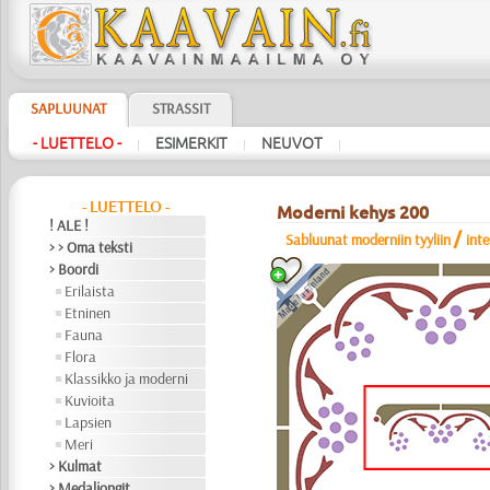
SAPLUUNAT
STRASSIT
- LUETTELO -
ESIMERKIT
NEUVOT
|
|
|
- LUETTELO -
Moderni kehys 200
! ALE !
/
Sabluunat moderniin tyyliin
int
> > Oma teksti
> Boordi
Erilaista
Etninen
Fauna
Flora
Klassikko ja moderni
Kuvioita
Lapsien
Meri
> Kulmat
> Medaljongit