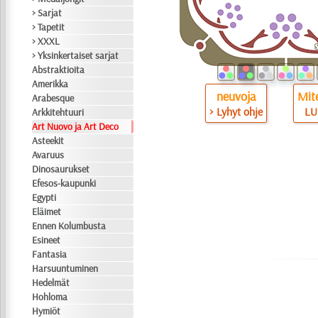
> Sarjat
> Tapetit
> XXXL
> Yksinkertaiset sarjat
Abstraktioita
Amerikka
neuvoja
Mite
Arabesque
> Lyhyt ohje
LU
Arkkitehtuuri
Art Nuovo ja Art Deco
Asteekit
Avaruus
Dinosaurukset
Efesos-kaupunki
Egypti
Eläimet
Ennen Kolumbusta
Esineet
Fantasia
Harsuuntuminen
Hedelmät
Hohloma
Hymiöt