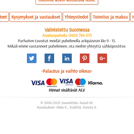
teet
Kysymykset ja vastaukset
Yhteystiedot
Toimitus ja maksu
Valmistettu Suomessa
Asiakaspalvelu: 0400 764 075
Parhaiten tavoitat meidät puhelimella arkipäivisin klo 9 - 15.
Mikäli emme vastanneet puhelimeen, ota meihin yhteyttä sähköpostitse.
•Palautus ja vaihto oikeus•
Hinnat sisältävät ALV
© 2006-2025 Suunnittelu: Natali M.
Koodauksen: Aleks K.; Sisältöä: Konsta A.