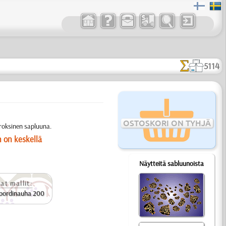
5114
OSTOSKORI ON TYHJÄ
roksinen sapluuna.
n on keskellä
Näytteitä sabluunoista
at mallit:
oordinauha 200