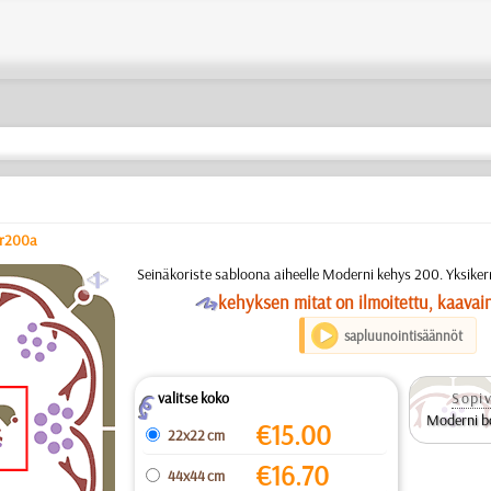
er200a
a
Seinäkoriste sabloona aiheelle Moderni kehys 200. Yksiker
O
kehyksen mitat on ilmoitettu, kaavai
sapluunointisäännöt
valitse koko
Sopiv
Z
Moderni b
€
15.00
22x22 cm
€
16.70
44x44 cm