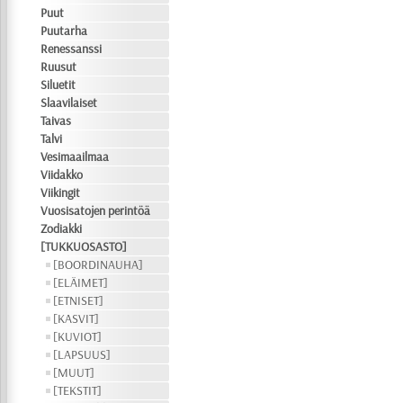
Puut
Puutarha
Renessanssi
Ruusut
Siluetit
Slaavilaiset
Taivas
Talvi
Vesimaailmaa
Viidakko
Viikingit
Vuosisatojen perintöä
Zodiakki
[TUKKUOSASTO]
[BOORDINAUHA]
[ELÄIMET]
[ETNISET]
[KASVIT]
[KUVIOT]
[LAPSUUS]
[MUUT]
[TEKSTIT]