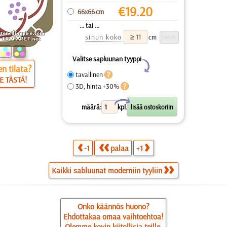
€
19.20
66x66 cm
... tai ...
sinun koko
cm
Valitse sapluunan tyyppi
Y
n tilata?
tavallinen
E TÄSTÄ!
3D, hinta +30%
X
määrä:
kpl.
-1
palaa
+1
Kaikki sabluunat moderniin tyyliin
Onko käännös huono?
Ehdottakaa omaa vaihtoehtoa!
Olemme kovin kiitollisia teille.