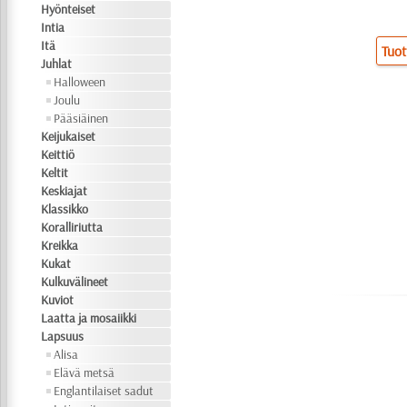
Hyönteiset
Intia
Itä
Tuot
Juhlat
Halloween
Joulu
Pääsiäinen
Keijukaiset
Keittiö
Keltit
Keskiajat
Klassikko
Koralliriutta
Kreikka
Kukat
Kulkuvälineet
Kuviot
Laatta ja mosaiikki
Lapsuus
Alisa
Elävä metsä
Englantilaiset sadut