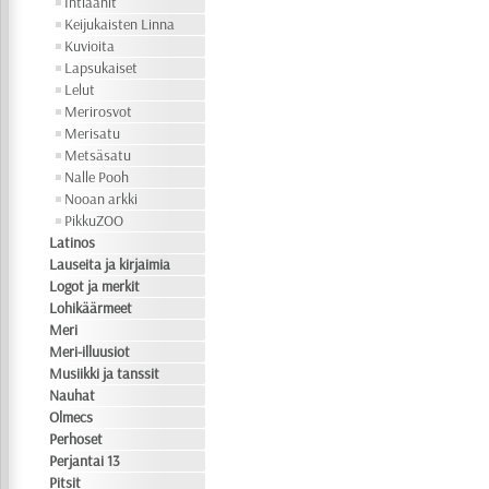
Intiaanit
Keijukaisten Linna
Kuvioita
Lapsukaiset
Lelut
Merirosvot
Merisatu
Metsäsatu
Nalle Pooh
Nooan arkki
PikkuZOO
Latinos
Lauseita ja kirjaimia
Logot ja merkit
Lohikäärmeet
Meri
Meri-illuusiot
Musiikki ja tanssit
Nauhat
Olmecs
Perhoset
Perjantai 13
Pitsit