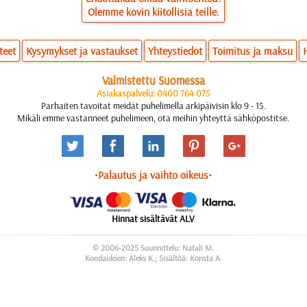
Olemme kovin kiitollisia teille.
teet
Kysymykset ja vastaukset
Yhteystiedot
Toimitus ja maksu
Valmistettu Suomessa
Asiakaspalvelu: 0400 764 075
Parhaiten tavoitat meidät puhelimella arkipäivisin klo 9 - 15.
Mikäli emme vastanneet puhelimeen, ota meihin yhteyttä sähköpostitse.
•Palautus ja vaihto oikeus•
Hinnat sisältävät ALV
© 2006-2025 Suunnittelu: Natali M.
Koodauksen: Aleks K.; Sisältöä: Konsta A.