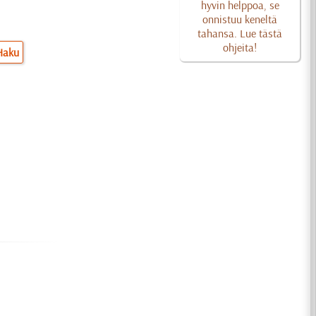
hyvin helppoa, se
onnistuu keneltä
tahansa. Lue tästä
ohjeita!
Haku