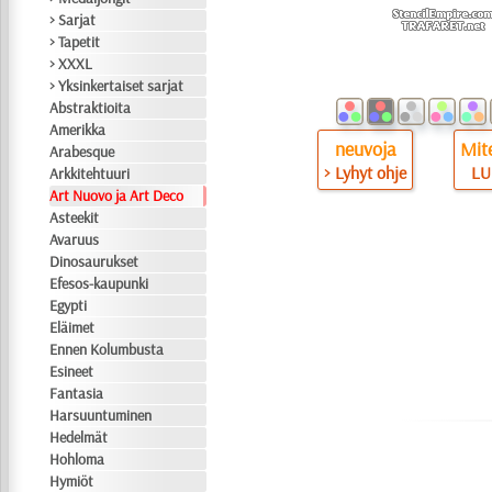
> Sarjat
> Tapetit
> XXXL
> Yksinkertaiset sarjat
Abstraktioita
Amerikka
neuvoja
Mite
Arabesque
> Lyhyt ohje
LU
Arkkitehtuuri
Art Nuovo ja Art Deco
Asteekit
Avaruus
Dinosaurukset
Efesos-kaupunki
Egypti
Eläimet
Ennen Kolumbusta
Esineet
Fantasia
Harsuuntuminen
Hedelmät
Hohloma
Hymiöt