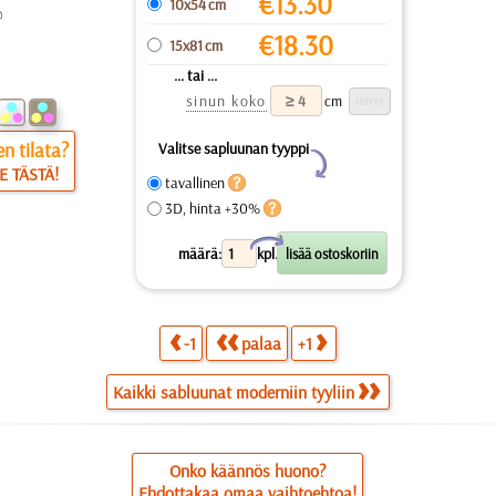
€
13.30
10x54 cm
€
18.30
15x81 cm
... tai ...
sinun koko
cm
n tilata?
Valitse sapluunan tyyppi
Y
E TÄSTÄ!
tavallinen
3D, hinta +30%
X
määrä:
kpl.
-1
palaa
+1
Kaikki sabluunat moderniin tyyliin
Onko käännös huono?
Ehdottakaa omaa vaihtoehtoa!