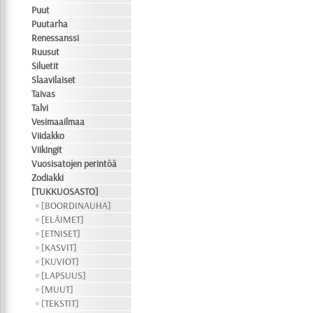
Puut
Puutarha
Renessanssi
Ruusut
Siluetit
Slaavilaiset
Taivas
Talvi
Vesimaailmaa
Viidakko
Viikingit
Vuosisatojen perintöä
Zodiakki
[TUKKUOSASTO]
[BOORDINAUHA]
[ELÄIMET]
[ETNISET]
[KASVIT]
[KUVIOT]
[LAPSUUS]
[MUUT]
[TEKSTIT]