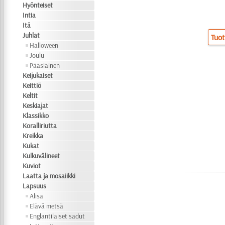
Hyönteiset
Intia
Itä
Juhlat
Tuot
Halloween
Joulu
Pääsiäinen
Keijukaiset
Keittiö
Keltit
Keskiajat
Klassikko
Koralliriutta
Kreikka
Kukat
Kulkuvälineet
Kuviot
Laatta ja mosaiikki
Lapsuus
Alisa
Elävä metsä
Englantilaiset sadut