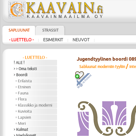
SAPLUUNAT
STRASSIT
- LUETTELO -
ESIMERKIT
NEUVOT
|
|
|
- LUETTELO -
Jugendtyylinen boordi 08
! ALE !
/
Sabluunat moderniin tyyliin
int
> > Oma teksti
> Boordi
Erilaista
Etninen
Fauna
Flora
Klassikko ja moderni
Kuvioita
Lapsien
Meri
> Kulmat
> Medaljongit