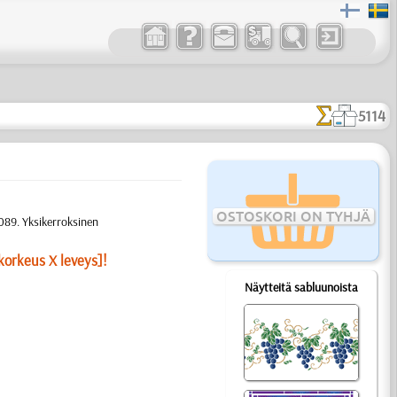
5114
OSTOSKORI ON TYHJÄ
089. Yksikerroksinen
korkeus X leveys]!
Näytteitä sabluunoista