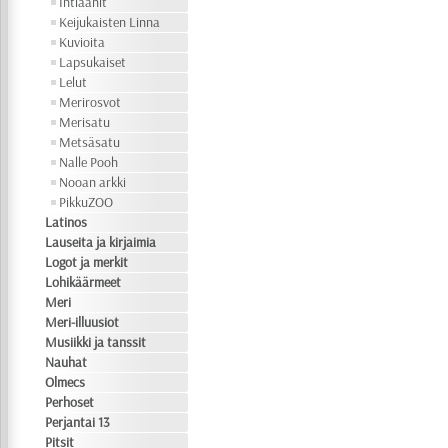
Intiaanit
Keijukaisten Linna
Kuvioita
Lapsukaiset
Lelut
Merirosvot
Merisatu
Metsäsatu
Nalle Pooh
Nooan arkki
PikkuZOO
Latinos
Lauseita ja kirjaimia
Logot ja merkit
Lohikäärmeet
Meri
Meri-illuusiot
Musiikki ja tanssit
Nauhat
Olmecs
Perhoset
Perjantai 13
Pitsit