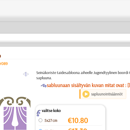
9
er089
a
Seinäkoriste taidesabloona aiheelle Jugendtyylinen boordi 
sapluuna.
O
sabluunaan sisältyvän kuvan mitat ovat : [
sapluunointisäännöt
valitse koko
Z
€
10.80
5x27 cm