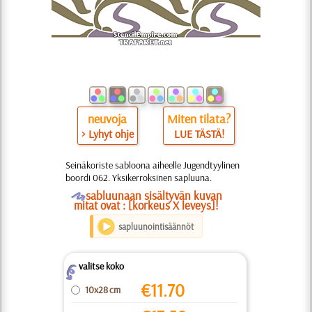
neuvoja
Miten tilata?
> Lyhyt ohje
LUE TÄSTÄ!
Seinäkoriste sabloona aiheelle Jugendtyylinen
boordi 062. Yksikerroksinen sapluuna.
O
sabluunaan sisältyvän kuvan
mitat ovat : [korkeus X leveys]!
sapluunointisäännöt
valitse koko
Z
€
11.70
10x28 cm