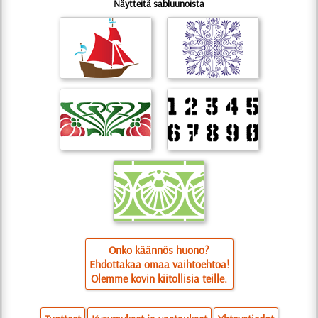
Näytteitä sabluunoista
Onko käännös huono?
Ehdottakaa omaa vaihtoehtoa!
Olemme kovin kiitollisia teille.