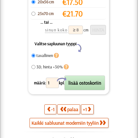
€
17.50
20x56 cm
€
21.70
25x70 cm
... tai ...
sinun koko
cm
Valitse sapluunan tyyppi
Y
tavallinen
3D, hinta +30%
X
määrä:
kpl.
-1
palaa
+1
Kaikki sabluunat moderniin tyyliin