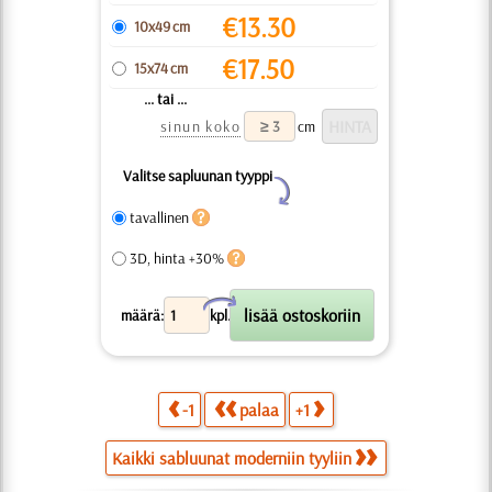
€
13.30
10x49 cm
€
17.50
15x74 cm
... tai ...
sinun koko
cm
Valitse sapluunan tyyppi
Y
tavallinen
3D, hinta +30%
X
määrä:
kpl.
-1
palaa
+1
Kaikki sabluunat moderniin tyyliin