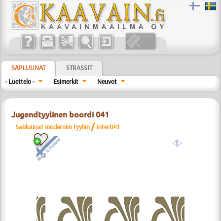
SAPLUUNAT
STRASSIT
- Luettelo -
Esimerkit
Neuvot
Jugendtyylinen boordi 041
/
Sabluunat moderniin tyyliin
inter041
a