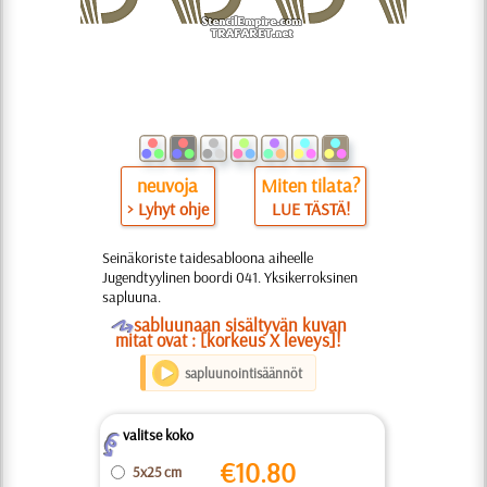
neuvoja
Miten tilata?
> Lyhyt ohje
LUE TÄSTÄ!
Seinäkoriste taidesabloona aiheelle
Jugendtyylinen boordi 041. Yksikerroksinen
sapluuna.
O
sabluunaan sisältyvän kuvan
mitat ovat : [korkeus X leveys]!
sapluunointisäännöt
valitse koko
Z
€
10.80
5x25 cm