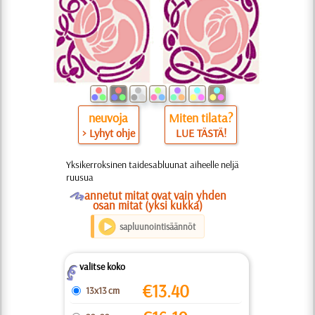
neuvoja
Miten tilata?
> Lyhyt ohje
LUE TÄSTÄ!
Yksikerroksinen taidesabluunat aiheelle neljä
ruusua
O
annetut mitat ovat vain yhden
osan mitat (yksi kukka)
sapluunointisäännöt
valitse koko
Z
€
13.40
13x13 cm