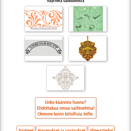
Näytteitä sabluunoista
Onko käännös huono?
Ehdottakaa omaa vaihtoehtoa!
Olemme kovin kiitollisia teille.
Tuotteet
Kysymykset ja vastaukset
Yhteystiedot