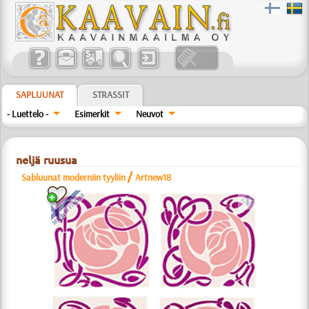
SAPLUUNAT
STRASSIT
- Luettelo -
Esimerkit
Neuvot
neljä ruusua
/
Sabluunat moderniin tyyliin
Artnew18
a