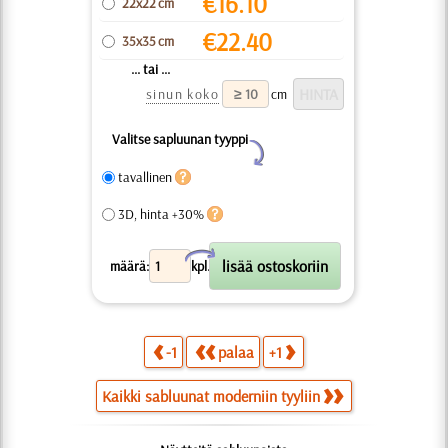
€
16.10
22x22 cm
€
22.40
35x35 cm
... tai ...
sinun koko
cm
Valitse sapluunan tyyppi
Y
tavallinen
3D, hinta +30%
X
määrä:
kpl.
-1
palaa
+1
Kaikki sabluunat moderniin tyyliin