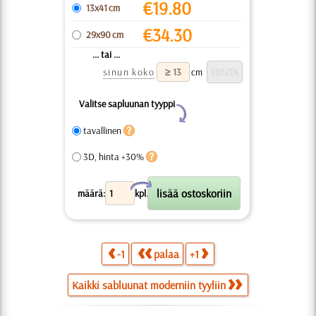
€
19.80
13x41 cm
€
34.30
29x90 cm
... tai ...
sinun koko
cm
Valitse sapluunan tyyppi
Y
tavallinen
3D, hinta +30%
X
määrä:
kpl.
-1
palaa
+1
Kaikki sabluunat moderniin tyyliin