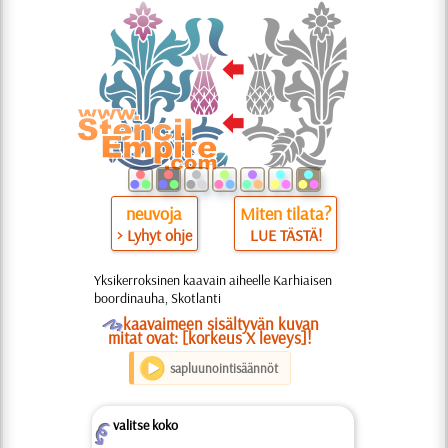
neuvoja
Miten tilata?
> Lyhyt ohje
LUE TÄSTÄ!
Yksikerroksinen kaavain aiheelle Karhiaisen
boordinauha, Skotlanti
O
kaavaimeen sisältyvän kuvan
mitat ovat: [korkeus X leveys]!
sapluunointisäännöt
valitse koko
Z