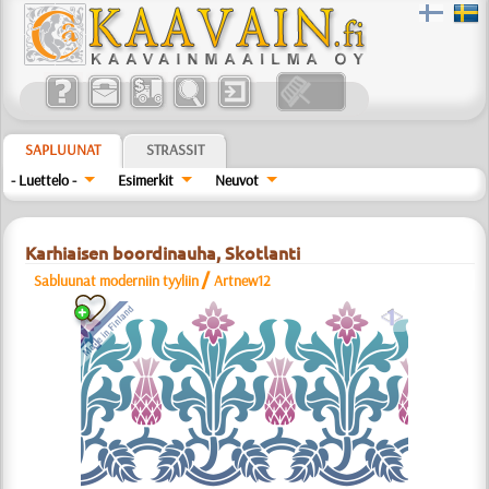
SAPLUUNAT
STRASSIT
- Luettelo -
Esimerkit
Neuvot
Karhiaisen boordinauha, Skotlanti
/
Sabluunat moderniin tyyliin
Artnew12
a