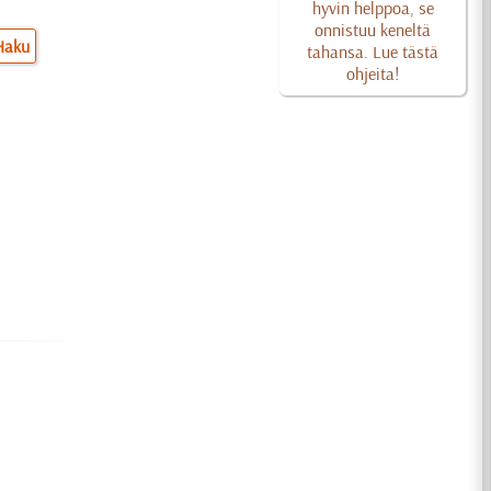
hyvin helppoa, se
onnistuu keneltä
Haku
tahansa. Lue tästä
ohjeita!