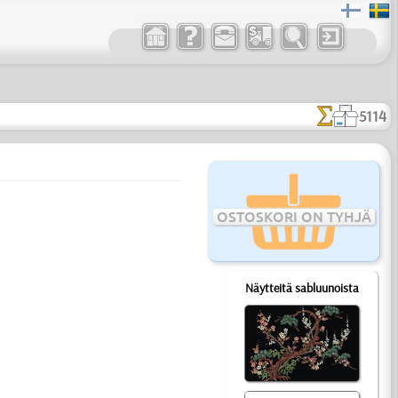
5114
OSTOSKORI ON TYHJÄ
Näytteitä sabluunoista