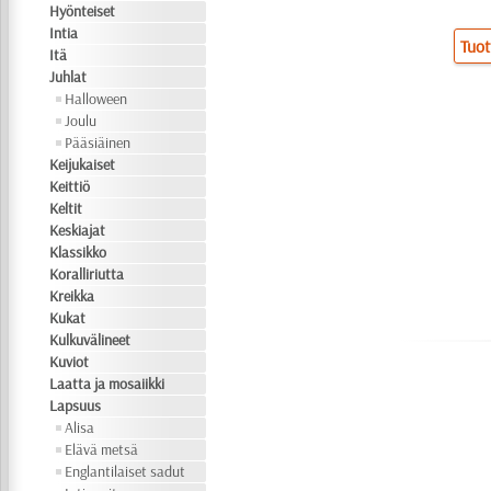
Hyönteiset
Intia
Tuot
Itä
Juhlat
Halloween
Joulu
Pääsiäinen
Keijukaiset
Keittiö
Keltit
Keskiajat
Klassikko
Koralliriutta
Kreikka
Kukat
Kulkuvälineet
Kuviot
Laatta ja mosaiikki
Lapsuus
Alisa
Elävä metsä
Englantilaiset sadut