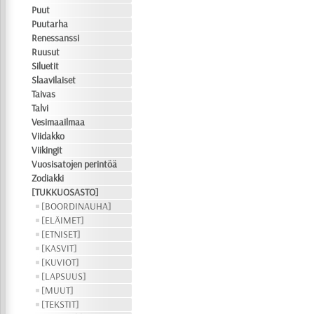
Puut
Puutarha
Renessanssi
Ruusut
Siluetit
Slaavilaiset
Taivas
Talvi
Vesimaailmaa
Viidakko
Viikingit
Vuosisatojen perintöä
Zodiakki
[TUKKUOSASTO]
[BOORDINAUHA]
[ELÄIMET]
[ETNISET]
[KASVIT]
[KUVIOT]
[LAPSUUS]
[MUUT]
[TEKSTIT]