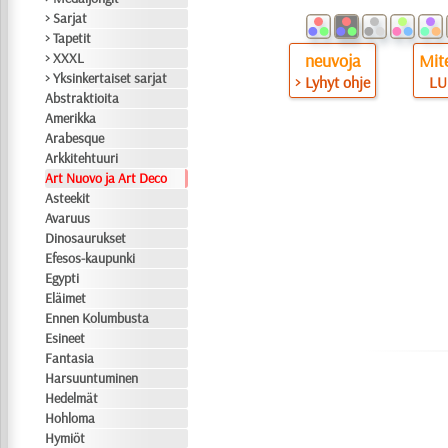
> Sarjat
> Tapetit
> XXXL
neuvoja
Mite
> Yksinkertaiset sarjat
> Lyhyt ohje
LU
Abstraktioita
Amerikka
Arabesque
Arkkitehtuuri
Art Nuovo ja Art Deco
Asteekit
Avaruus
Dinosaurukset
Efesos-kaupunki
Egypti
Eläimet
Ennen Kolumbusta
Esineet
Fantasia
Harsuuntuminen
Hedelmät
Hohloma
Hymiöt