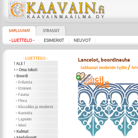
SAPLUUNAT
STRASSIT
- LUETTELO -
ESIMERKIT
NEUVOT
|
|
|
- LUETTELO -
Lancelot, boordinauha
! ALE !
/
Sabluunat moderniin tyyliin
Art
> > Oma teksti
> Boordi
Erilaista
Etninen
Fauna
Flora
Klassikko ja moderni
Kuvioita
Lapsien
Meri
> Kulmat
> Medaljongit