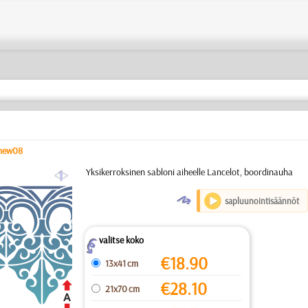
new08
a
Yksikerroksinen sabloni aiheelle Lancelot, boordinauha
O
sapluunointisäännöt
valitse koko
Z
€
18.90
13x41 cm
€
28.10
21x70 cm