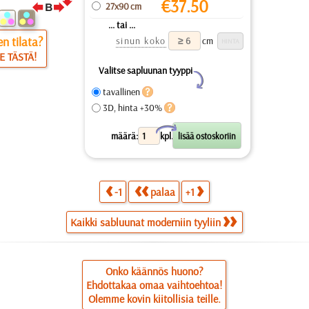
€
37.50
27x90 cm
... tai ...
n tilata?
sinun koko
cm
E TÄSTÄ!
Valitse sapluunan tyyppi
Y
tavallinen
3D, hinta +30%
X
määrä:
kpl.
-1
palaa
+1
Kaikki sabluunat moderniin tyyliin
Onko käännös huono?
Ehdottakaa omaa vaihtoehtoa!
Olemme kovin kiitollisia teille.