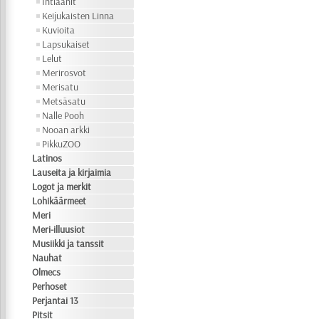
Intiaanit
Keijukaisten Linna
Kuvioita
Lapsukaiset
Lelut
Merirosvot
Merisatu
Metsäsatu
Nalle Pooh
Nooan arkki
PikkuZOO
Latinos
Lauseita ja kirjaimia
Logot ja merkit
Lohikäärmeet
Meri
Meri-illuusiot
Musiikki ja tanssit
Nauhat
Olmecs
Perhoset
Perjantai 13
Pitsit