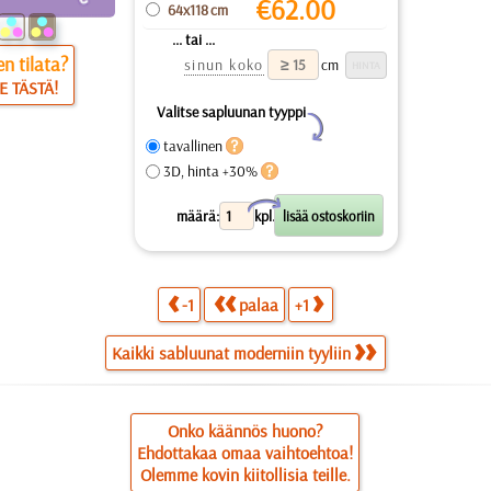
€
62.00
64x118 cm
... tai ...
n tilata?
sinun koko
cm
E TÄSTÄ!
Valitse sapluunan tyyppi
Y
tavallinen
3D, hinta +30%
X
määrä:
kpl.
-1
palaa
+1
Kaikki sabluunat moderniin tyyliin
Onko käännös huono?
Ehdottakaa omaa vaihtoehtoa!
Olemme kovin kiitollisia teille.