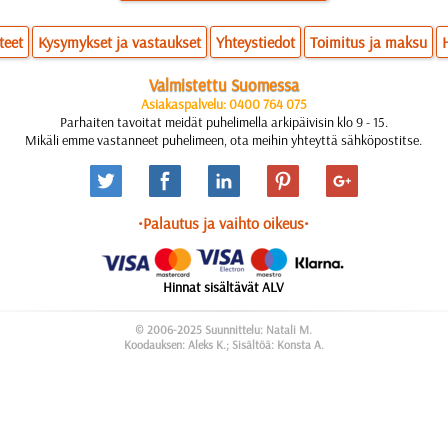
teet
Kysymykset ja vastaukset
Yhteystiedot
Toimitus ja maksu
Valmistettu Suomessa
Asiakaspalvelu: 0400 764 075
Parhaiten tavoitat meidät puhelimella arkipäivisin klo 9 - 15.
Mikäli emme vastanneet puhelimeen, ota meihin yhteyttä sähköpostitse.
•Palautus ja vaihto oikeus•
Hinnat sisältävät ALV
© 2006-2025 Suunnittelu: Natali M.
Koodauksen: Aleks K.; Sisältöä: Konsta A.