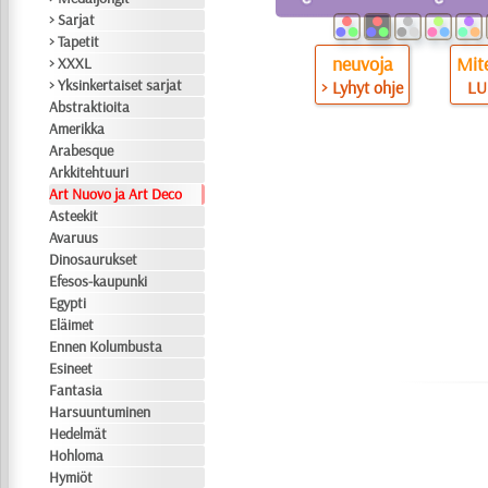
> Sarjat
> Tapetit
neuvoja
Mite
> XXXL
> Yksinkertaiset sarjat
> Lyhyt ohje
LU
Abstraktioita
Amerikka
Arabesque
Arkkitehtuuri
Art Nuovo ja Art Deco
Asteekit
Avaruus
Dinosaurukset
Efesos-kaupunki
Egypti
Eläimet
Ennen Kolumbusta
Esineet
Fantasia
Harsuuntuminen
Hedelmät
Hohloma
Hymiöt