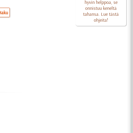
hyvin helppoa, se
onnistuu keneltä
Haku
tahansa. Lue tästä
ohjeita!