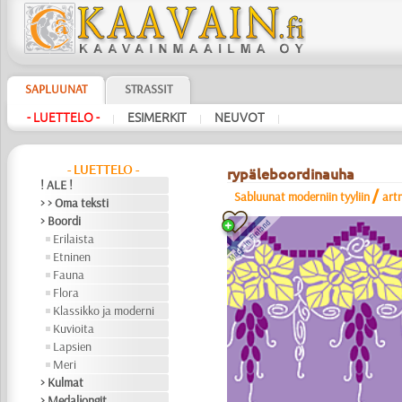
SAPLUUNAT
STRASSIT
- LUETTELO -
ESIMERKIT
NEUVOT
|
|
|
- LUETTELO -
rypäleboordinauha
! ALE !
/
Sabluunat moderniin tyyliin
art
> > Oma teksti
> Boordi
Erilaista
Etninen
Fauna
Flora
Klassikko ja moderni
Kuvioita
Lapsien
Meri
> Kulmat
> Medaljongit