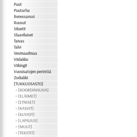
Puut
Puutarha
Renessanssi
Ruusut
Siluetit
Slaavilaiset
Taivas
Talvi
Vesimaailmaa
Viidakko
Viikingit
Vuosisatojen perintöä
Zodiakki
[TUKKUOSASTO]
[BOORDINAUHA]
[ELÄIMET]
[ETNISET]
[KASVIT]
[KUVIOT]
[LAPSUUS]
[MUUT]
[TEKSTIT]