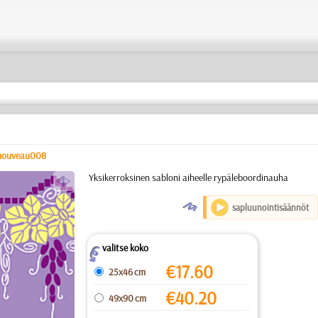
nouveau008
a
Yksikerroksinen sabloni aiheelle rypäleboordinauha
O
sapluunointisäännöt
valitse koko
Z
€
17.60
25x46 cm
€
40.20
49x90 cm