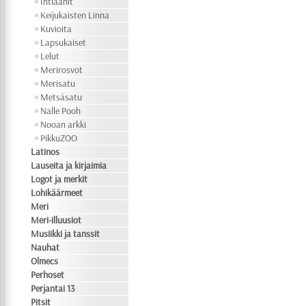
Intiaanit
Keijukaisten Linna
Kuvioita
Lapsukaiset
Lelut
Merirosvot
Merisatu
Metsäsatu
Nalle Pooh
Nooan arkki
PikkuZOO
Latinos
Lauseita ja kirjaimia
Logot ja merkit
Lohikäärmeet
Meri
Meri-illuusiot
Musiikki ja tanssit
Nauhat
Olmecs
Perhoset
Perjantai 13
Pitsit