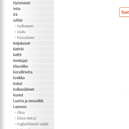
Hyönteiset
Intia
Tuot
Itä
Juhlat
Halloween
Joulu
Pääsiäinen
Keijukaiset
Keittiö
Keltit
Keskiajat
Klassikko
Koralliriutta
Kreikka
Kukat
Kulkuvälineet
Kuviot
Laatta ja mosaiikki
Lapsuus
Alisa
Elävä metsä
Englantilaiset sadut