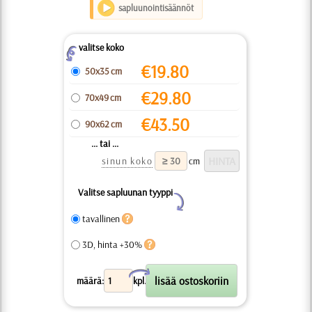
sapluunointisäännöt
valitse koko
Z
€
19.80
50x35 cm
€
29.80
70x49 cm
€
43.50
90x62 cm
... tai ...
sinun koko
cm
Valitse sapluunan tyyppi
Y
tavallinen
3D, hinta +30%
X
määrä:
kpl.