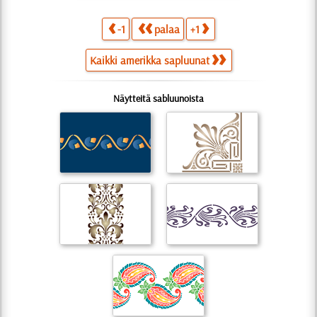
-1
palaa
+1
Kaikki amerikka sapluunat
Näytteitä sabluunoista