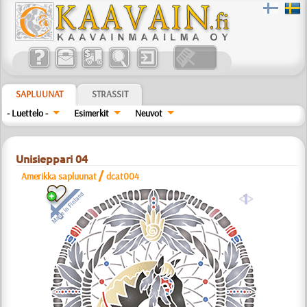
SAPLUUNAT
STRASSIT
- Luettelo -
Esimerkit
Neuvot
Unisieppari 04
/
Amerikka sapluunat
dcat004
a