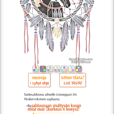
neuvoja
Miten tilata?
> Lyhyt ohje
LUE TÄSTÄ!
Taidesabloona aiheelle Unisieppari 04.
Yksikerroksinen sapluuna.
O
sabluunaan sisältyvän kuvan
mitat ovat: [korkeus X leveys]!