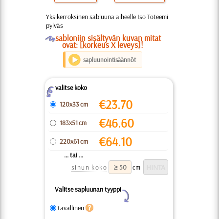
Yksikerroksinen sabluuna aiheelle Iso Toteemi
pylväs
O
sabloniin sisältyvän kuvan mitat
ovat: [korkeus X leveys]!
sapluunointisäännöt
valitse koko
Z
€
23.70
120x33 cm
€
46.60
183x51 cm
€
64.10
220x61 cm
... tai ...
sinun koko
cm
Valitse sapluunan tyyppi
Y
tavallinen