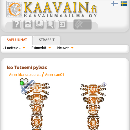
SAPLUUNAT
STRASSIT
- Luettelo -
Esimerkit
Neuvot
Iso Toteemi pylväs
/
Amerikka sapluunat
American01
a