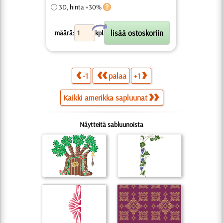
3D, hinta +30%
X
määrä:
kpl.
-1
palaa
+1
Kaikki amerikka sapluunat
Näytteitä sabluunoista