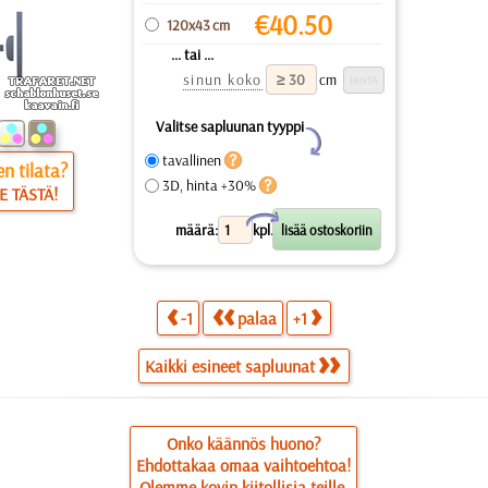
€
40.50
120x43 cm
... tai ...
sinun koko
cm
Valitse sapluunan tyyppi
Y
tavallinen
n tilata?
3D, hinta +30%
E TÄSTÄ!
X
määrä:
kpl.
-1
palaa
+1
Kaikki esineet sapluunat
Onko käännös huono?
Ehdottakaa omaa vaihtoehtoa!
Olemme kovin kiitollisia teille.