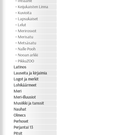
Intiaanit
Keijukaisten Linna
Kuvioita
Lapsukaiset
Lelut
Merirosvot
Merisatu
Metsäsatu
Nalle Pooh
Nooan arkki
PikkuZOO
Latinos
Lauseita ja kirjaimia
Logot ja merkit
Lohikäärmeet
Meri
Meri-illuusiot
Musiikki ja tanssit
Nauhat
Olmecs
Perhoset
Perjantai 13
Pitsit