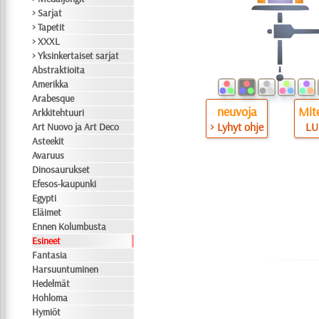
> Sarjat
> Tapetit
> XXXL
> Yksinkertaiset sarjat
Abstraktioita
Amerikka
Arabesque
neuvoja
Mite
Arkkitehtuuri
> Lyhyt ohje
LU
Art Nuovo ja Art Deco
Asteekit
Avaruus
Dinosaurukset
Efesos-kaupunki
Egypti
Eläimet
Ennen Kolumbusta
Esineet
Fantasia
Harsuuntuminen
Hedelmät
Hohloma
Hymiöt