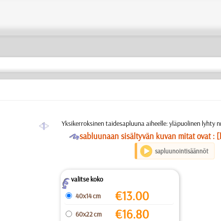
a
Yksikerroksinen taidesapluuna aiheelle: yläpuolinen lyhty n
O
sabluunaan sisältyvän kuvan mitat ovat : [
sapluunointisäännöt
valitse koko
Z
€
13.00
40x14 cm
€
16.80
60x22 cm