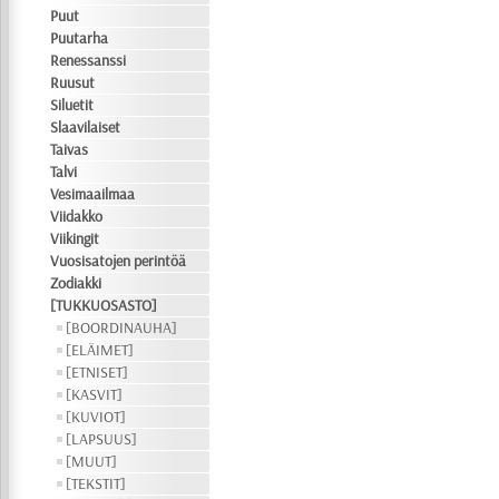
Puut
Puutarha
Renessanssi
Ruusut
Siluetit
Slaavilaiset
Taivas
Talvi
Vesimaailmaa
Viidakko
Viikingit
Vuosisatojen perintöä
Zodiakki
[TUKKUOSASTO]
[BOORDINAUHA]
[ELÄIMET]
[ETNISET]
[KASVIT]
[KUVIOT]
[LAPSUUS]
[MUUT]
[TEKSTIT]