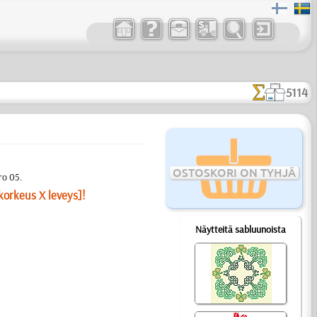
5114
OSTOSKORI ON TYHJÄ
ro 05.
korkeus X leveys]!
Näytteitä sabluunoista