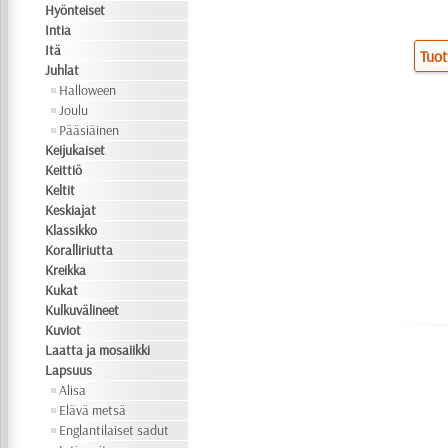
Hyönteiset
Intia
Itä
Tuot
Juhlat
Halloween
Joulu
Pääsiäinen
Keijukaiset
Keittiö
Keltit
Keskiajat
Klassikko
Koralliriutta
Kreikka
Kukat
Kulkuvälineet
Kuviot
Laatta ja mosaiikki
Lapsuus
Alisa
Elävä metsä
Englantilaiset sadut