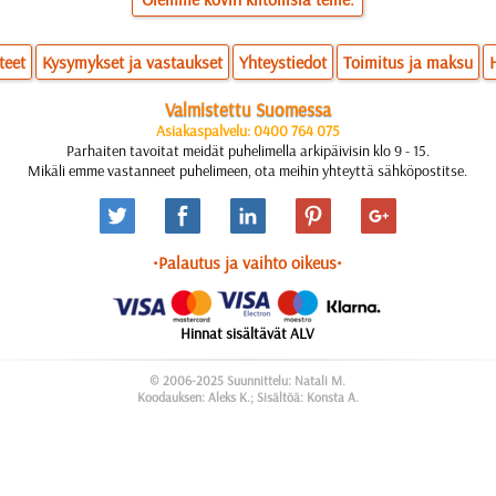
teet
Kysymykset ja vastaukset
Yhteystiedot
Toimitus ja maksu
Valmistettu Suomessa
Asiakaspalvelu: 0400 764 075
Parhaiten tavoitat meidät puhelimella arkipäivisin klo 9 - 15.
Mikäli emme vastanneet puhelimeen, ota meihin yhteyttä sähköpostitse.
•Palautus ja vaihto oikeus•
Hinnat sisältävät ALV
© 2006-2025 Suunnittelu: Natali M.
Koodauksen: Aleks K.; Sisältöä: Konsta A.