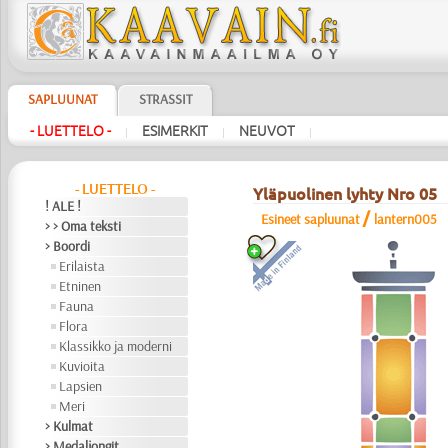
SAPLUUNAT
STRASSIT
- LUETTELO -
ESIMERKIT
NEUVOT
|
|
|
- LUETTELO -
Yläpuolinen lyhty Nro 05
! ALE !
/
Esineet sapluunat
lantern005
> > Oma teksti
> Boordi
Erilaista
Etninen
Fauna
Flora
Klassikko ja moderni
Kuvioita
Lapsien
Meri
> Kulmat
> Medaljongit