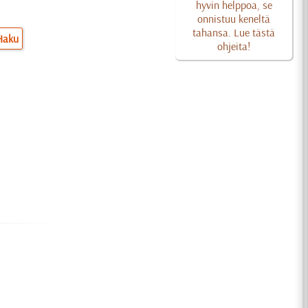
hyvin helppoa, se
onnistuu keneltä
tahansa. Lue tästä
Haku
ohjeita!