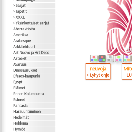
> Sarjat
> Tapetit
> XXXL
> Yksinkertaiset sarjat
Abstraktioita
Amerikka
Arabesque
Arkkitehtuuri
Art Nuovo ja Art Deco
Asteekit
Avaruus
neuvoja
Mite
Dinosaurukset
> Lyhyt ohje
LU
Efesos-kaupunki
Egypti
Eläimet
Ennen Kolumbusta
Esineet
Fantasia
Harsuuntuminen
Hedelmät
Hohloma
Hymiöt