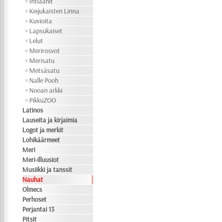
Intiaanit
Keijukaisten Linna
Kuvioita
Lapsukaiset
Lelut
Merirosvot
Merisatu
Metsäsatu
Nalle Pooh
Nooan arkki
PikkuZOO
Latinos
Lauseita ja kirjaimia
Logot ja merkit
Lohikäärmeet
Meri
Meri-illuusiot
Musiikki ja tanssit
Nauhat
Olmecs
Perhoset
Perjantai 13
Pitsit