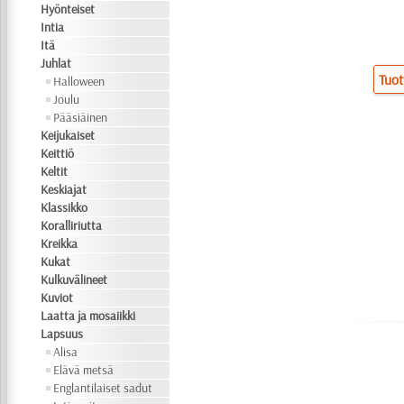
Hyönteiset
Intia
Itä
Juhlat
Tuot
Halloween
Joulu
Pääsiäinen
Keijukaiset
Keittiö
Keltit
Keskiajat
Klassikko
Koralliriutta
Kreikka
Kukat
Kulkuvälineet
Kuviot
Laatta ja mosaiikki
Lapsuus
Alisa
Elävä metsä
Englantilaiset sadut