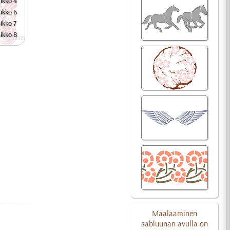
ikko 4
ikko 6
ikko 7
ikko 8
Maalaaminen
sabluunan avulla on