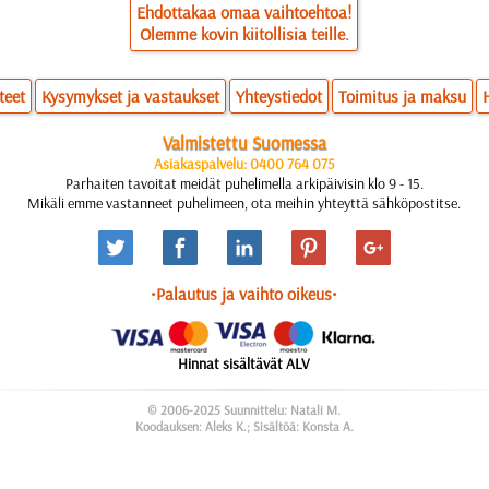
Ehdottakaa omaa vaihtoehtoa!
Olemme kovin kiitollisia teille.
teet
Kysymykset ja vastaukset
Yhteystiedot
Toimitus ja maksu
Valmistettu Suomessa
Asiakaspalvelu: 0400 764 075
Parhaiten tavoitat meidät puhelimella arkipäivisin klo 9 - 15.
Mikäli emme vastanneet puhelimeen, ota meihin yhteyttä sähköpostitse.
•Palautus ja vaihto oikeus•
Hinnat sisältävät ALV
© 2006-2025 Suunnittelu: Natali M.
Koodauksen: Aleks K.; Sisältöä: Konsta A.