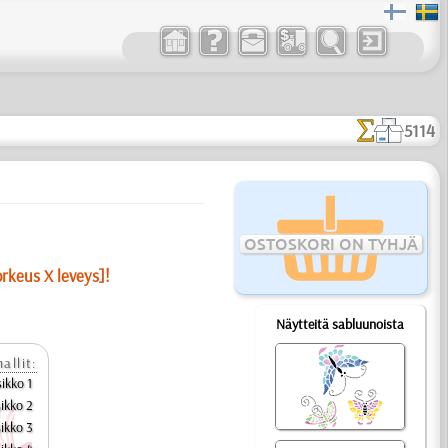
5114
OSTOSKORI ON TYHJÄ
orkeus X leveys]!
Näytteitä sabluunoista
allit:
ikko 1
ikko 2
ikko 3