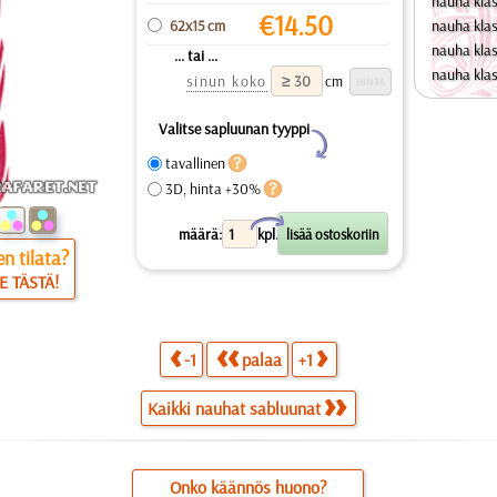
nauha klas
€
14.50
62x15 cm
nauha klas
nauha klas
... tai ...
nauha klas
sinun koko
cm
Valitse sapluunan tyyppi
Y
tavallinen
3D, hinta +30%
X
määrä:
kpl.
n tilata?
E TÄSTÄ!
-1
palaa
+1
Kaikki nauhat sabluunat
Onko käännös huono?