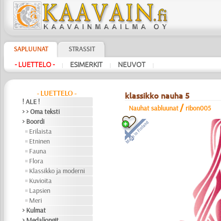
SAPLUUNAT
STRASSIT
- LUETTELO -
ESIMERKIT
NEUVOT
|
|
|
- LUETTELO -
klassikko nauha 5
! ALE !
/
Nauhat sabluunat
ribon005
> > Oma teksti
> Boordi
Erilaista
Etninen
Fauna
Flora
Klassikko ja moderni
Kuvioita
Lapsien
Meri
> Kulmat
> Medaljongit