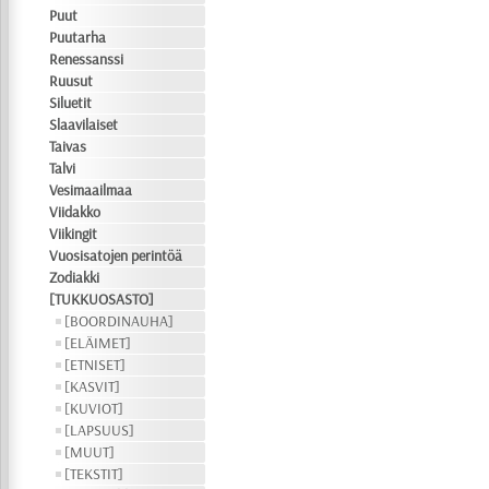
Puut
Puutarha
Renessanssi
Ruusut
Siluetit
Slaavilaiset
Taivas
Talvi
Vesimaailmaa
Viidakko
Viikingit
Vuosisatojen perintöä
Zodiakki
[TUKKUOSASTO]
[BOORDINAUHA]
[ELÄIMET]
[ETNISET]
[KASVIT]
[KUVIOT]
[LAPSUUS]
[MUUT]
[TEKSTIT]