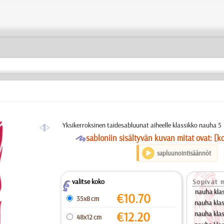
a
Yksikerroksinen taidesabluunat aiheelle klassikko nauha 5
O
sabloniin sisältyvän kuvan mitat ovat: [k
sapluunointisäännöt
valitse koko
Sopivat m
Z
nauha klas
€
10.70
35x8 cm
nauha klas
€
12.20
nauha klas
48x12 cm