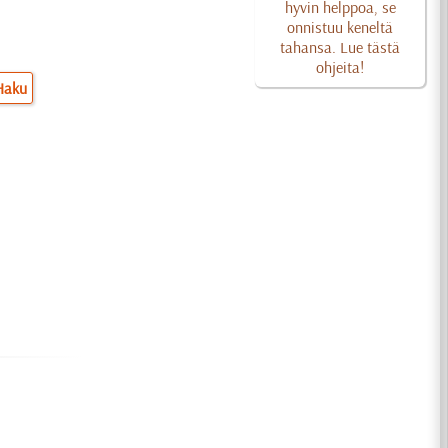
hyvin helppoa, se
onnistuu keneltä
tahansa. Lue tästä
ohjeita!
Haku