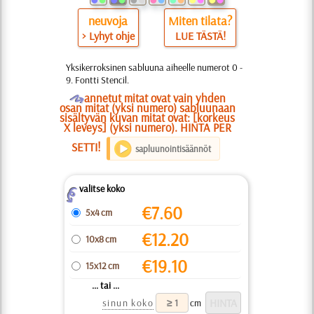
neuvoja
Miten tilata?
> Lyhyt ohje
LUE TÄSTÄ!
Yksikerroksinen sabluuna aiheelle numerot 0 -
9. Fontti Stencil.
O
annetut mitat ovat vain yhden
osan mitat (yksi numero) sabluunaan
sisältyvän kuvan mitat ovat: [korkeus
X leveys] (yksi numero). HINTA PER
SETTI!
sapluunointisäännöt
valitse koko
Z
€
7.60
5x4 cm
€
12.20
10x8 cm
€
19.10
15x12 cm
... tai ...
sinun koko
cm