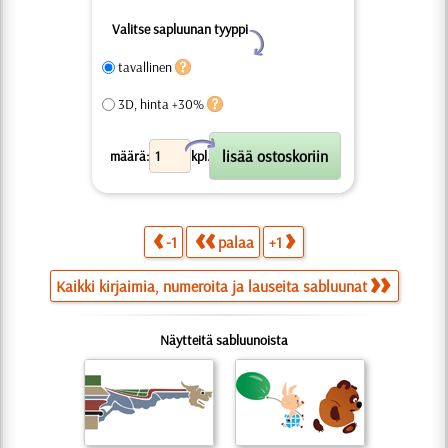
Valitse sapluunan tyyppi
Y
tavallinen
3D, hinta +30%
X
määrä:
kpl.
-1
palaa
+1
Kaikki kirjaimia, numeroita ja lauseita sabluunat
Näytteitä sabluunoista