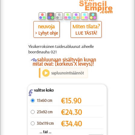
neuvoja
Miten tilata?
> Lyhyt ohje
LUE TÄSTÄ!
Yksikerroksinen taidesabluunat aiheelle
boordinauha 021
O
sabluunaan sisältyvän kuvan
mitat ovat: [korkeus X leveys]!
sapluunointisäännöt
valitse koko
Z
€
15.90
15x60 cm
€
24.30
23x92 cm
€
34.40
30x119 cm
... tai ...