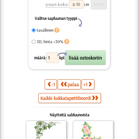
sinun koko
cm
Valitse sapluunan tyyppi
Y
tavallinen
3D, hinta +30%
X
määrä:
kpl.
-1
palaa
+1
Kaikki kukkatapettiboordi
Näytteitä sabluunoista