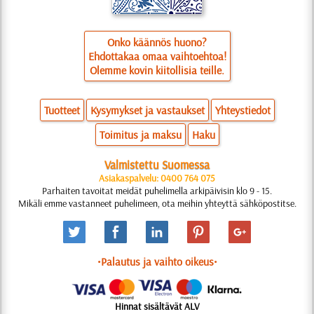
Onko käännös huono?
Ehdottakaa omaa vaihtoehtoa!
Olemme kovin kiitollisia teille.
Tuotteet
Kysymykset ja vastaukset
Yhteystiedot
Toimitus ja maksu
Haku
Valmistettu Suomessa
Asiakaspalvelu: 0400 764 075
Parhaiten tavoitat meidät puhelimella arkipäivisin klo 9 - 15.
Mikäli emme vastanneet puhelimeen, ota meihin yhteyttä sähköpostitse.
•Palautus ja vaihto oikeus•
Hinnat sisältävät ALV