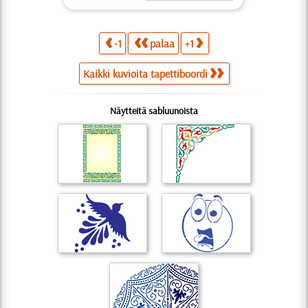
-1
palaa
+1
Kaikki kuvioita tapettiboordi
Näytteitä sabluunoista