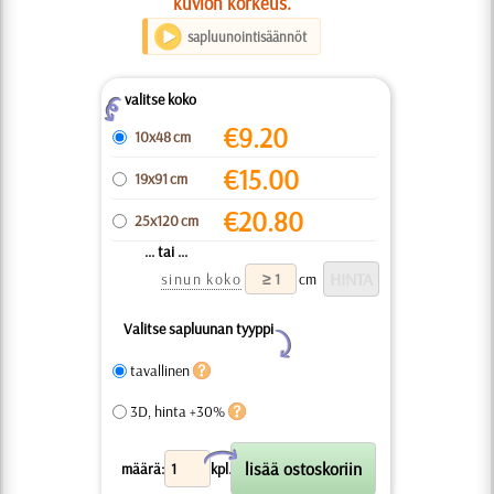
kuvion korkeus.
sapluunointisäännöt
valitse koko
Z
€
9.20
10x48 cm
€
15.00
19x91 cm
€
20.80
25x120 cm
... tai ...
sinun koko
cm
Valitse sapluunan tyyppi
Y
tavallinen
3D, hinta +30%
X
määrä:
kpl.