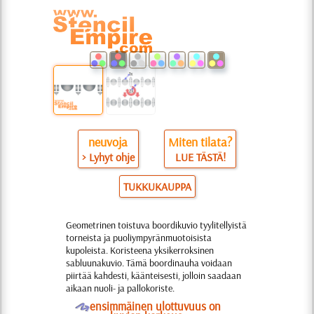
neuvoja
Miten tilata?
> Lyhyt ohje
LUE TÄSTÄ!
TUKKUKAUPPA
Geometrinen toistuva boordikuvio tyylitellyistä
torneista ja puoliympyränmuotoisista
kupoleista. Koristeena yksikerroksinen
sabluunakuvio. Tämä boordinauha voidaan
piirtää kahdesti, käänteisesti, jolloin saadaan
aikaan nuoli- ja pallokoriste.
O
ensimmäinen ulottuvuus on