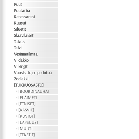
Puut
Puutarha
Renessanssi
Ruusut
Siluetit
Slaavilaiset
Taivas
Talvi
Vesimaailmaa
Viidakko
Viikingit
Vuosisatojen perintöä
Zodiakki
[TUKKUOSASTO]
[BOORDINAUHA]
[ELÄIMET]
[ETNISET]
[KASVIT]
[KUVIOT]
[LAPSUUS]
[MUUT]
[TEKSTIT]