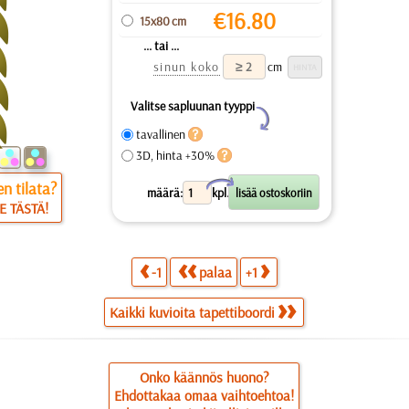
€
16.80
15x80 cm
... tai ...
sinun koko
cm
Valitse sapluunan tyyppi
Y
tavallinen
3D, hinta +30%
X
n tilata?
määrä:
kpl.
E TÄSTÄ!
-1
palaa
+1
Kaikki kuvioita tapettiboordi
Onko käännös huono?
Ehdottakaa omaa vaihtoehtoa!