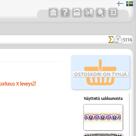
5114
OSTOSKORI ON TYHJÄ
korkeus X leveys]!
Näytteitä sabluunoista