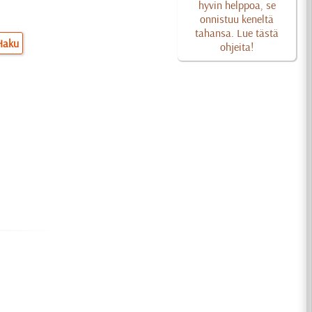
hyvin helppoa, se
onnistuu keneltä
tahansa. Lue tästä
Haku
ohjeita!