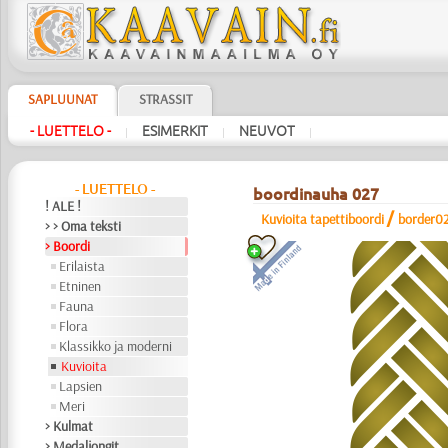
SAPLUUNAT
STRASSIT
- LUETTELO -
ESIMERKIT
NEUVOT
|
|
|
- LUETTELO -
boordinauha 027
! ALE !
/
Kuvioita tapettiboordi
border0
> > Oma teksti
> Boordi
Erilaista
Etninen
Fauna
Flora
Klassikko ja moderni
Kuvioita
Lapsien
Meri
> Kulmat
> Medaljongit