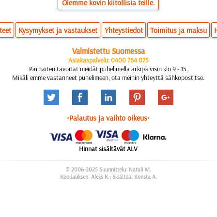
Olemme kovin kiitollisia teille.
teet
Kysymykset ja vastaukset
Yhteystiedot
Toimitus ja maksu
Valmistettu Suomessa
Asiakaspalvelu: 0400 764 075
Parhaiten tavoitat meidät puhelimella arkipäivisin klo 9 - 15.
Mikäli emme vastanneet puhelimeen, ota meihin yhteyttä sähköpostitse.
•Palautus ja vaihto oikeus•
Hinnat sisältävät ALV
© 2006-2025 Suunnittelu: Natali M.
Koodauksen: Aleks K.; Sisältöä: Konsta A.