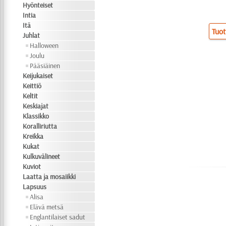
Hyönteiset
Intia
Itä
Tuot
Juhlat
Halloween
Joulu
Pääsiäinen
Keijukaiset
Keittiö
Keltit
Keskiajat
Klassikko
Koralliriutta
Kreikka
Kukat
Kulkuvälineet
Kuviot
Laatta ja mosaiikki
Lapsuus
Alisa
Elävä metsä
Englantilaiset sadut