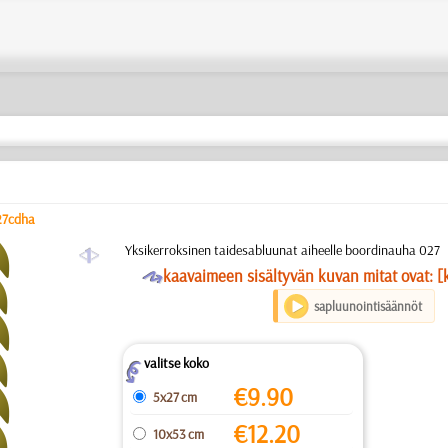
27cdha
a
Yksikerroksinen taidesabluunat aiheelle boordinauha 027
O
kaavaimeen sisältyvän kuvan mitat ovat: [
sapluunointisäännöt
valitse koko
Z
€
9.90
5x27 cm
€
12.20
10x53 cm