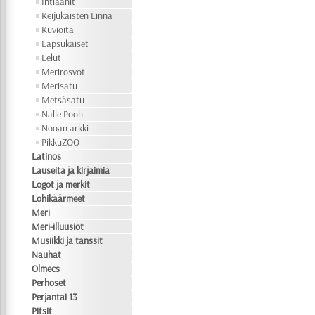
Intiaanit
Keijukaisten Linna
Kuvioita
Lapsukaiset
Lelut
Merirosvot
Merisatu
Metsäsatu
Nalle Pooh
Nooan arkki
PikkuZOO
Latinos
Lauseita ja kirjaimia
Logot ja merkit
Lohikäärmeet
Meri
Meri-illuusiot
Musiikki ja tanssit
Nauhat
Olmecs
Perhoset
Perjantai 13
Pitsit