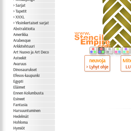
> Sarjat
> Tapetit
> XXXL
> Yksinkertaiset sarjat
Abstraktioita
Amerikka
Arabesque
Arkkitehtuuri
Art Nuovo ja Art Deco
Asteekit
neuvoja
Mite
Avaruus
> Lyhyt ohje
LU
Dinosaurukset
Efesos-kaupunki
Egypti
Eläimet
Ennen Kolumbusta
Esineet
Fantasia
Harsuuntuminen
Hedelmät
Hohloma
Hymiöt