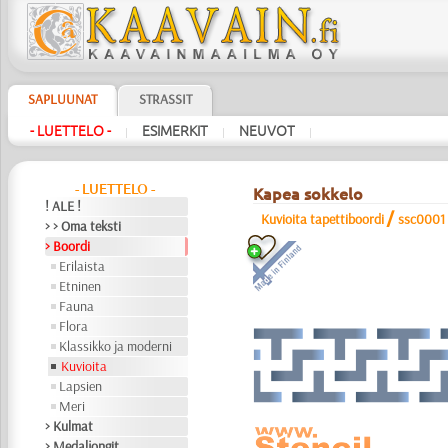
SAPLUUNAT
STRASSIT
- LUETTELO -
ESIMERKIT
NEUVOT
|
|
|
- LUETTELO -
Kapea sokkelo
! ALE !
/
Kuvioita tapettiboordi
ssc0001
> > Oma teksti
> Boordi
Erilaista
Etninen
Fauna
Flora
Klassikko ja moderni
Kuvioita
Lapsien
Meri
> Kulmat
> Medaljongit