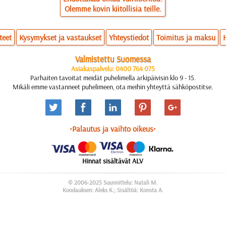
Olemme kovin kiitollisia teille.
teet
Kysymykset ja vastaukset
Yhteystiedot
Toimitus ja maksu
Valmistettu Suomessa
Asiakaspalvelu: 0400 764 075
Parhaiten tavoitat meidät puhelimella arkipäivisin klo 9 - 15.
Mikäli emme vastanneet puhelimeen, ota meihin yhteyttä sähköpostitse.
•Palautus ja vaihto oikeus•
Hinnat sisältävät ALV
© 2006-2025 Suunnittelu: Natali M.
Koodauksen: Aleks K.; Sisältöä: Konsta A.