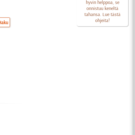
hyvin helppoa, se
onnistuu keneltä
tahansa. Lue tästä
ohjeita!
Haku