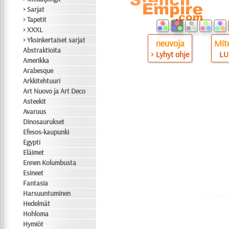
> Sarjat
> Tapetit
> XXXL
> Yksinkertaiset sarjat
neuvoja
Mite
Abstraktioita
> Lyhyt ohje
LU
Amerikka
Arabesque
Arkkitehtuuri
Art Nuovo ja Art Deco
Asteekit
Avaruus
Dinosaurukset
Efesos-kaupunki
Egypti
Eläimet
Ennen Kolumbusta
Esineet
Fantasia
Harsuuntuminen
Hedelmät
Hohloma
Hymiöt