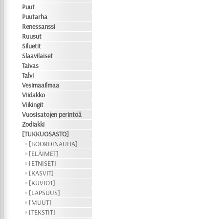
Puut
Puutarha
Renessanssi
Ruusut
Siluetit
Slaavilaiset
Taivas
Talvi
Vesimaailmaa
Viidakko
Viikingit
Vuosisatojen perintöä
Zodiakki
[TUKKUOSASTO]
[BOORDINAUHA]
[ELÄIMET]
[ETNISET]
[KASVIT]
[KUVIOT]
[LAPSUUS]
[MUUT]
[TEKSTIT]