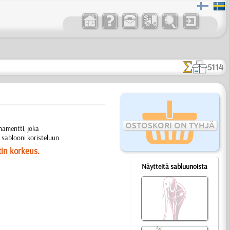
5114
OSTOSKORI ON TYHJÄ
namentti, joka
 sablooni koristeluun.
in korkeus.
Näytteitä sabluunoista