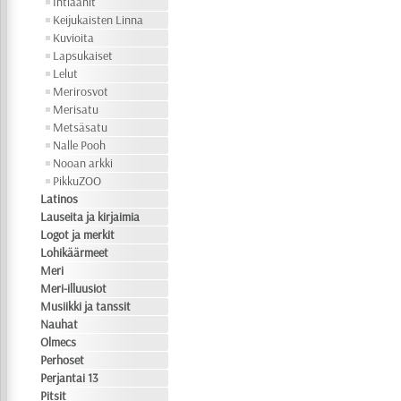
Intiaanit
Keijukaisten Linna
Kuvioita
Lapsukaiset
Lelut
Merirosvot
Merisatu
Metsäsatu
Nalle Pooh
Nooan arkki
PikkuZOO
Latinos
Lauseita ja kirjaimia
Logot ja merkit
Lohikäärmeet
Meri
Meri-illuusiot
Musiikki ja tanssit
Nauhat
Olmecs
Perhoset
Perjantai 13
Pitsit