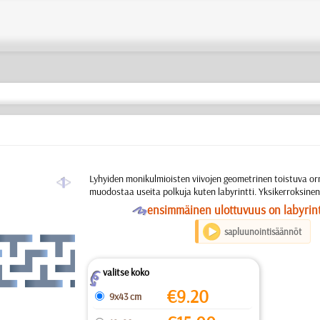
a
Lyhyiden monikulmioisten viivojen geometrinen toistuva or
muodostaa useita polkuja kuten labyrintti. Yksikerroksinen
O
ensimmäinen ulottuvuus on labyrint
sapluunointisäännöt
valitse koko
Z
€
9.20
9x43 cm