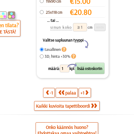
€
15.00
19x90 cm
€
20.80
25x118 cm
... tai ...
n tilata?
sinun koko
cm
E TÄSTÄ!
Valitse sapluunan tyyppi
Y
tavallinen
3D, hinta +30%
X
määrä:
kpl.
-1
palaa
+1
Kaikki kuvioita tapettiboordi
Onko käännös huono?
Ehdottakaa omaa vaihtoehtoa!