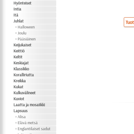
Hyönteiset
Intia
Itä
Juhlat
Tuot
Halloween
Joulu
Pääsiäinen
Keijukaiset
Keittiö
Keltit
Keskiajat
Klassikko
Koralliriutta
Kreikka
Kukat
Kulkuvälineet
Kuviot
Laatta ja mosaiikki
Lapsuus
Alisa
Elävä metsä
Englantilaiset sadut