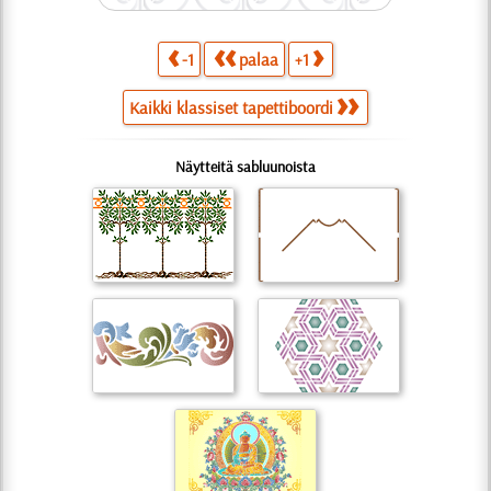
-1
palaa
+1
Kaikki klassiset tapettiboordi
Näytteitä sabluunoista