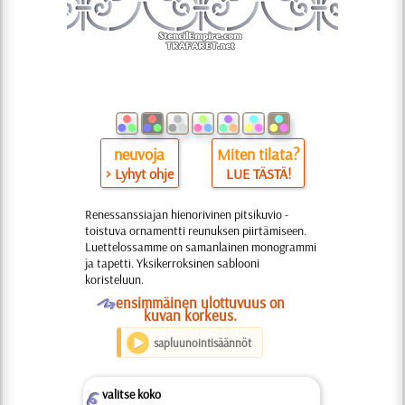
neuvoja
Miten tilata?
> Lyhyt ohje
LUE TÄSTÄ!
Renessanssiajan hienorivinen pitsikuvio -
toistuva ornamentti reunuksen piirtämiseen.
Luettelossamme on samanlainen monogrammi
ja tapetti. Yksikerroksinen sablooni
koristeluun.
O
ensimmäinen ulottuvuus on
kuvan korkeus.
sapluunointisäännöt
valitse koko
Z