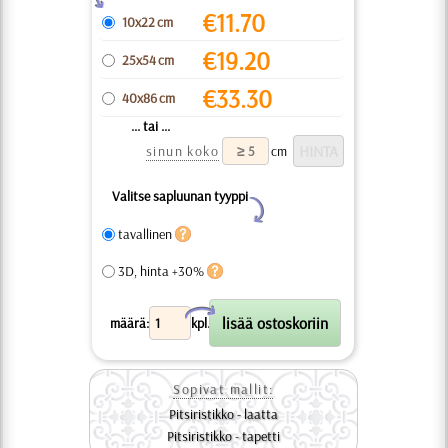
€
11.70
10x22 cm
€
19.20
25x54 cm
€
33.30
40x86 cm
... tai ...
sinun koko
cm
Valitse sapluunan tyyppi
Y
tavallinen
3D, hinta +30%
X
määrä:
kpl.
Sopivat mallit:
Pitsiristikko - laatta
Pitsiristikko - tapetti