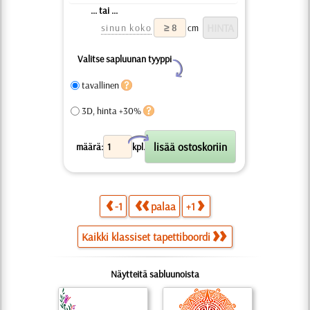
... tai ...
sinun koko
cm
Valitse sapluunan tyyppi
Y
tavallinen
3D, hinta +30%
X
määrä:
kpl.
-1
palaa
+1
Kaikki klassiset tapettiboordi
Näytteitä sabluunoista