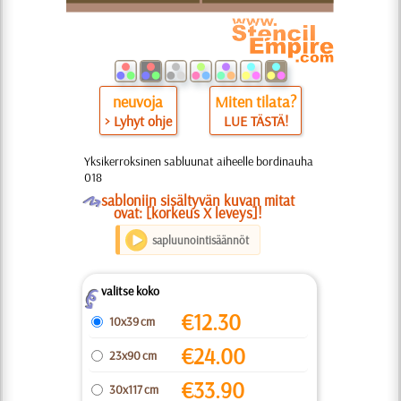
neuvoja
Miten tilata?
> Lyhyt ohje
LUE TÄSTÄ!
Yksikerroksinen sabluunat aiheelle bordinauha
018
O
sabloniin sisältyvän kuvan mitat
ovat: [korkeus X leveys]!
sapluunointisäännöt
valitse koko
Z
€
12.30
10x39 cm
€
24.00
23x90 cm
€
33.90
30x117 cm