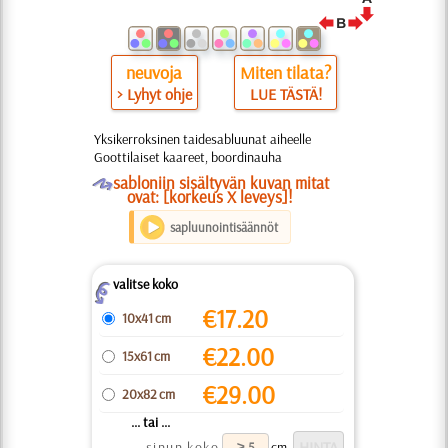
neuvoja
Miten tilata?
> Lyhyt ohje
LUE TÄSTÄ!
Yksikerroksinen taidesabluunat aiheelle
Goottilaiset kaareet, boordinauha
O
sabloniin sisältyvän kuvan mitat
ovat: [korkeus X leveys]!
sapluunointisäännöt
valitse koko
Z
€
17.20
10x41 cm
€
22.00
15x61 cm
€
29.00
20x82 cm
... tai ...
sinun koko
cm