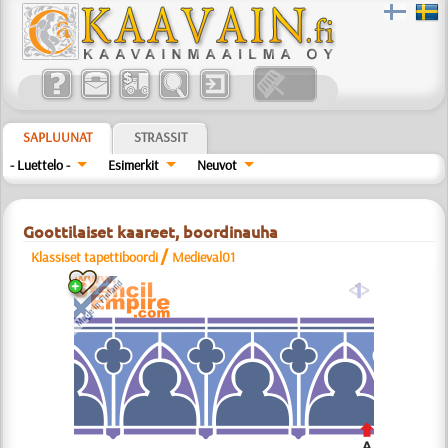
SAPLUUNAT
STRASSIT
- Luettelo -
Esimerkit
Neuvot
Goottilaiset kaareet, boordinauha
/
Klassiset tapettiboordi
Medieval01
a