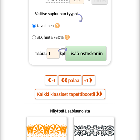
Valitse sapluunan tyyppi
Y
tavallinen
3D, hinta +30%
X
määrä:
kpl.
-1
palaa
+1
Kaikki klassiset tapettiboordi
Näytteitä sabluunoista