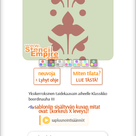
neuvoja
Miten tilata?
> Lyhyt ohje
LUE TÄSTÄ!
Yksikerroksinen taidekaavain aiheelle Klassikko
boordinauha III
O
sabloniin sisältyvän kuvan mitat
ovat: [korkeus X leveys]!
sapluunointisäännöt