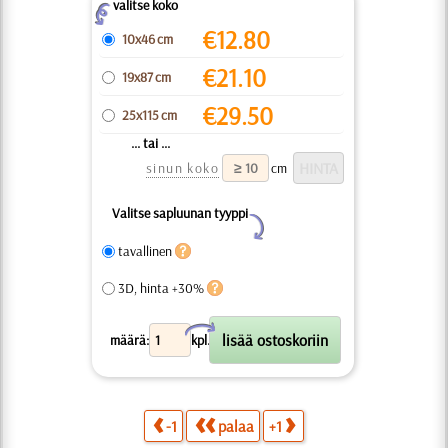
valitse koko
Z
€
12.80
10x46 cm
€
21.10
19x87 cm
€
29.50
25x115 cm
... tai ...
sinun koko
cm
Valitse sapluunan tyyppi
Y
tavallinen
3D, hinta +30%
X
määrä:
kpl.
-1
palaa
+1