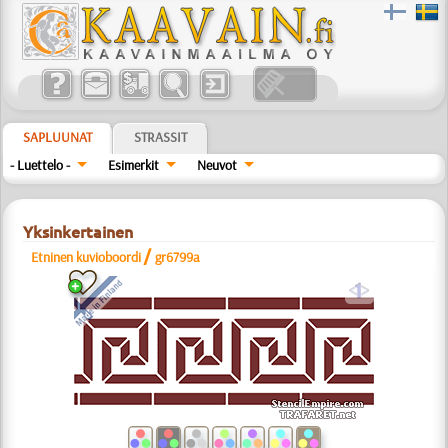
SAPLUUNAT
STRASSIT
- Luettelo -
Esimerkit
Neuvot
Yksinkertainen
/
Etninen kuvioboordi
gr6799a
a