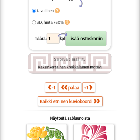
Y
tavallinen
3D, hinta +30%
X
määrä:
kpl.
Sopivat mallit:
Kaksinkertainen kreikkalainen motiivi
-1
palaa
+1
Kaikki etninen kuvioboordi
Näytteitä sabluunoista