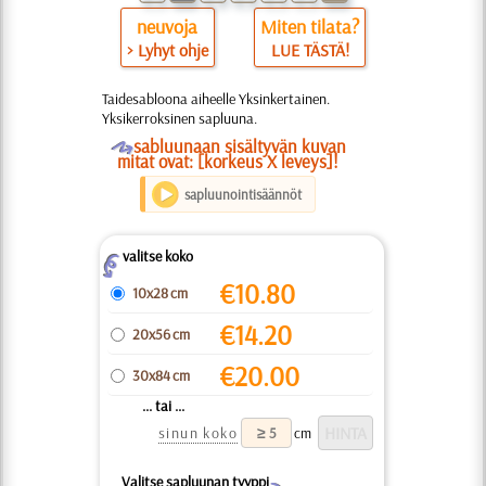
neuvoja
Miten tilata?
> Lyhyt ohje
LUE TÄSTÄ!
Taidesabloona aiheelle Yksinkertainen.
Yksikerroksinen sapluuna.
O
sabluunaan sisältyvän kuvan
mitat ovat: [korkeus X leveys]!
sapluunointisäännöt
valitse koko
Z
€
10.80
10x28 cm
€
14.20
20x56 cm
€
20.00
30x84 cm
... tai ...
sinun koko
cm
Valitse sapluunan tyyppi