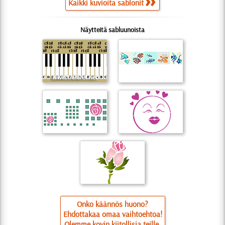
Kaikki kuvioita sablonit
Näytteitä sabluunoista
Onko käännös huono?
Ehdottakaa omaa vaihtoehtoa!
Olemme kovin kiitollisia teille.