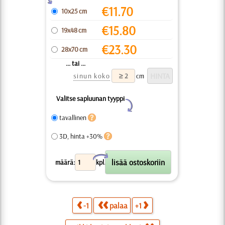
€
11.70
10x25 cm
€
15.80
19x48 cm
€
23.30
28x70 cm
... tai ...
sinun koko
cm
Valitse sapluunan tyyppi
Y
tavallinen
3D, hinta +30%
X
määrä:
kpl.
-1
palaa
+1