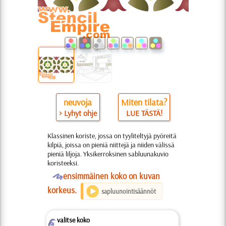
neuvoja
Miten tilata?
> Lyhyt ohje
LUE TÄSTÄ!
Klassinen koriste, jossa on tyyliteltyjä pyöreitä
kilpiä, joissa on pieniä niittejä ja niiden välissä
pieniä liljoja. Yksikerroksinen sabluunakuvio
koristeeksi.
O
ensimmäinen koko on kuvan
korkeus.
sapluunointisäännöt
valitse koko
Z