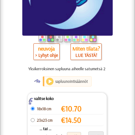
neuvoja
Miten tilata?
> Lyhyt ohje
LUE TÄSTÄ!
Yksikerroksinen sapluuna aiheelle satumetsä 2
O
sapluunointisäännöt
valitse koko
Z
€
10.70
18x18 cm
€
14.50
23x23 cm
... tai ...