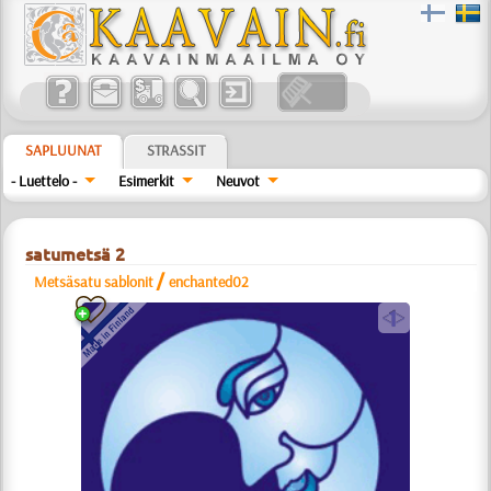
SAPLUUNAT
STRASSIT
- Luettelo -
Esimerkit
Neuvot
satumetsä 2
/
Metsäsatu sablonit
enchanted02
a