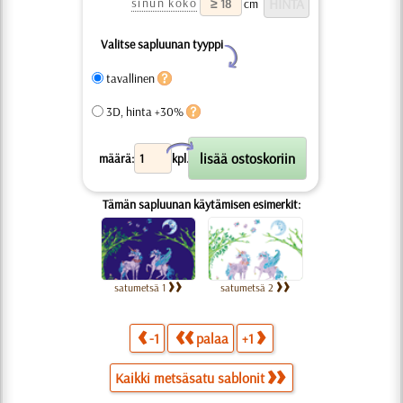
sinun koko
cm
Valitse sapluunan tyyppi
Y
tavallinen
3D, hinta +30%
X
määrä:
kpl.
Tämän sapluunan käytämisen esimerkit:
satumetsä 1
satumetsä 2
-1
palaa
+1
Kaikki metsäsatu sablonit