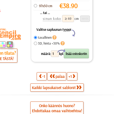
€
38.90
97x50 cm
... tai ...
sinun koko
cm
Valitse sapluunan tyyppi
Y
tavallinen
3D, hinta +30%
X
n tilata?
määrä:
kpl.
E TÄSTÄ!
-1
palaa
+1
Kaikki lapsukaiset sablonit
Onko käännös huono?
Ehdottakaa omaa vaihtoehtoa!