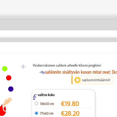
a
Yksikerroksinen sabloni aiheelle Klovni-jonglööri
O
sabloniin sisältyvän kuvan mitat ovat: [k
sapluunointisäännöt
valitse koko
Z
€
19.80
58x30 cm
€
28.20
77x40 cm