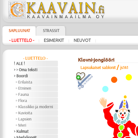
SAPLUUNAT
STRASSIT
- LUETTELO -
ESIMERKIT
NEUVOT
|
|
|
- LUETTELO -
Klovni-jonglööri
! ALE !
/
Lapsukaiset sablonit
js141
> > Oma teksti
> Boordi
Erilaista
Etninen
Fauna
Flora
Klassikko ja moderni
Kuvioita
Lapsien
Meri
> Kulmat
> Medaljongit