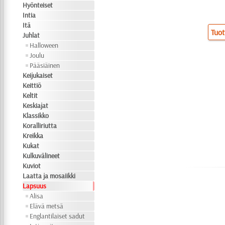
Hyönteiset
Intia
Itä
Tuot
Juhlat
Halloween
Joulu
Pääsiäinen
Keijukaiset
Keittiö
Keltit
Keskiajat
Klassikko
Koralliriutta
Kreikka
Kukat
Kulkuvälineet
Kuviot
Laatta ja mosaiikki
Lapsuus
Alisa
Elävä metsä
Englantilaiset sadut