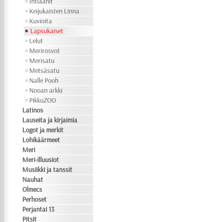
Intiaanit
Keijukaisten Linna
Kuvioita
Lapsukaiset
Lelut
Merirosvot
Merisatu
Metsäsatu
Nalle Pooh
Nooan arkki
PikkuZOO
Latinos
Lauseita ja kirjaimia
Logot ja merkit
Lohikäärmeet
Meri
Meri-illuusiot
Musiikki ja tanssit
Nauhat
Olmecs
Perhoset
Perjantai 13
Pitsit