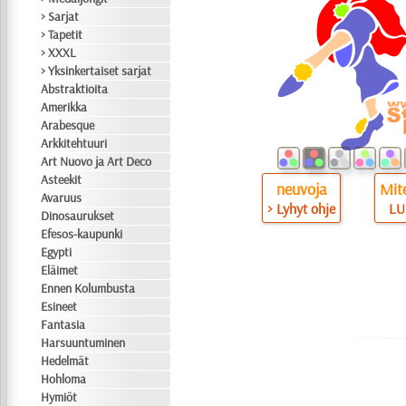
> Sarjat
> Tapetit
> XXXL
> Yksinkertaiset sarjat
Abstraktioita
Amerikka
Arabesque
Arkkitehtuuri
Art Nuovo ja Art Deco
Asteekit
neuvoja
Mite
Avaruus
> Lyhyt ohje
LU
Dinosaurukset
Efesos-kaupunki
Egypti
Eläimet
Ennen Kolumbusta
Esineet
Fantasia
Harsuuntuminen
Hedelmät
Hohloma
Hymiöt