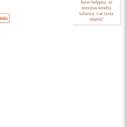
hyvin helppoa, se
onnistuu keneltä
tahansa. Lue tästä
Haku
ohjeita!