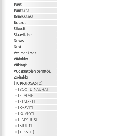
Puut
Puutarha
Renessanssi
Ruusut
Siluetit
Slaavilaiset
Taivas
Talvi
Vesimaailmaa
Viidakko
Viikingit
Vuosisatojen perintöä
Zodiakki
[TUKKUOSASTO]
[BOORDINAUHA]
[ELÄIMET]
[ETNISET]
[KASVIT]
[KUVIOT]
[LAPSUUS]
[MUUT]
[TEKSTIT]