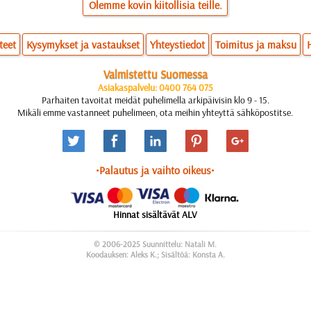
Olemme kovin kiitollisia teille.
teet
Kysymykset ja vastaukset
Yhteystiedot
Toimitus ja maksu
Valmistettu Suomessa
Asiakaspalvelu: 0400 764 075
Parhaiten tavoitat meidät puhelimella arkipäivisin klo 9 - 15.
Mikäli emme vastanneet puhelimeen, ota meihin yhteyttä sähköpostitse.
•Palautus ja vaihto oikeus•
Hinnat sisältävät ALV
© 2006-2025 Suunnittelu: Natali M.
Koodauksen: Aleks K.; Sisältöä: Konsta A.