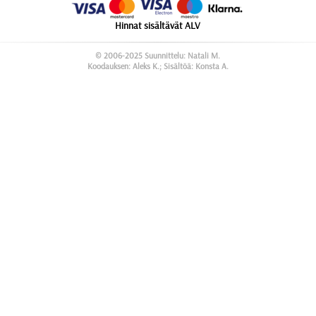
Hinnat sisältävät ALV
© 2006-2025 Suunnittelu: Natali M.
Koodauksen: Aleks K.; Sisältöä: Konsta A.