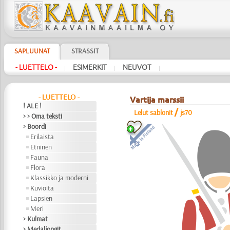
SAPLUUNAT
STRASSIT
- LUETTELO -
ESIMERKIT
NEUVOT
|
|
|
- LUETTELO -
Vartija marssii
! ALE !
/
Lelut sablonit
js70
> > Oma teksti
> Boordi
Erilaista
Etninen
Fauna
Flora
Klassikko ja moderni
Kuvioita
Lapsien
Meri
> Kulmat
> Medaljongit