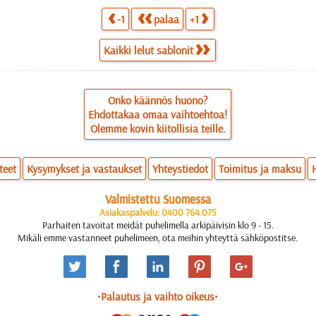
-1
palaa
+1
Kaikki lelut sablonit
Onko käännös huono?
Ehdottakaa omaa vaihtoehtoa!
Olemme kovin kiitollisia teille.
teet
Kysymykset ja vastaukset
Yhteystiedot
Toimitus ja maksu
Valmistettu Suomessa
Asiakaspalvelu: 0400 764 075
Parhaiten tavoitat meidät puhelimella arkipäivisin klo 9 - 15.
Mikäli emme vastanneet puhelimeen, ota meihin yhteyttä sähköpostitse.
•Palautus ja vaihto oikeus•