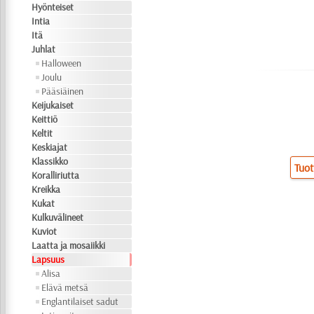
Hyönteiset
Intia
Itä
Juhlat
Halloween
Joulu
Pääsiäinen
Keijukaiset
Keittiö
Keltit
Keskiajat
Klassikko
Tuot
Koralliriutta
Kreikka
Kukat
Kulkuvälineet
Kuviot
Laatta ja mosaiikki
Lapsuus
Alisa
Elävä metsä
Englantilaiset sadut