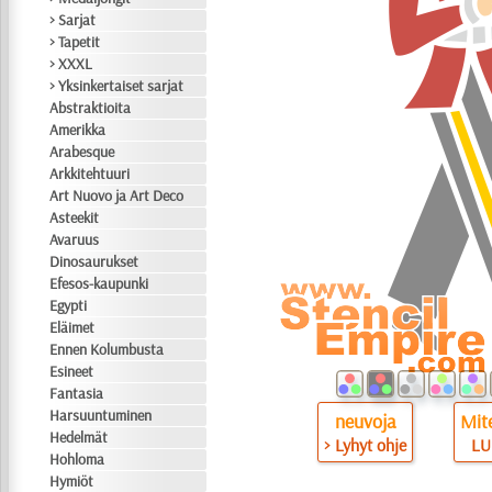
> Sarjat
> Tapetit
> XXXL
> Yksinkertaiset sarjat
Abstraktioita
Amerikka
Arabesque
Arkkitehtuuri
Art Nuovo ja Art Deco
Asteekit
Avaruus
Dinosaurukset
Efesos-kaupunki
Egypti
Eläimet
Ennen Kolumbusta
Esineet
Fantasia
Harsuuntuminen
neuvoja
Mite
Hedelmät
> Lyhyt ohje
LU
Hohloma
Hymiöt