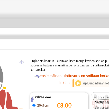
a
Englannin kaartin - kuninkaallisen merijalkaväen sotilas p
suuressa hatussa marssii sapeli olkapäällään. Yksikerroks
koristeeksi.
O
ensimmäinen ulottuvuus on sotilaan kork
lukien.
sapluunointisäännöt
valitse koko
Sopivat m
Z
Vartija sap
€
8.00
20x9 cm
Vartija va