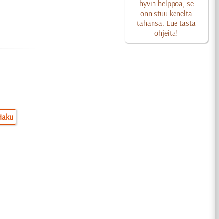
hyvin helppoa, se
onnistuu keneltä
tahansa. Lue tästä
ohjeita!
Haku