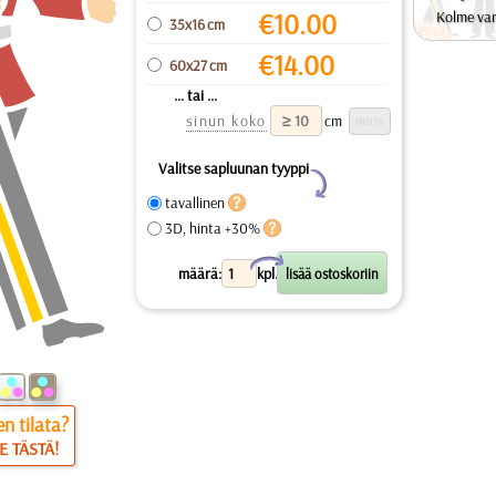
€
10.00
Kolme var
35x16 cm
€
14.00
60x27 cm
... tai ...
sinun koko
cm
Valitse sapluunan tyyppi
Y
tavallinen
3D, hinta +30%
X
määrä:
kpl.
n tilata?
E TÄSTÄ!