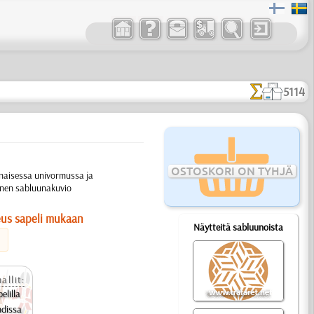
5114
OSTOSKORI ON TYHJÄ
unaisessa univormussa ja
inen sabluunakuvio
eus sapeli mukaan
Näytteitä sabluunoista
allit:
elilla
hdissa