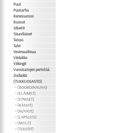
Puut
Puutarha
Renessanssi
Ruusut
Siluetit
Slaavilaiset
Taivas
Talvi
Vesimaailmaa
Viidakko
Viikingit
Vuosisatojen perintöä
Zodiakki
[TUKKUOSASTO]
[BOORDINAUHA]
[ELÄIMET]
[ETNISET]
[KASVIT]
[KUVIOT]
[LAPSUUS]
[MUUT]
[TEKSTIT]