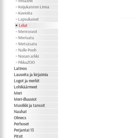
Intiaanit
Keijukaisten Linna
Kuvioita
Lapsukaiset
Lelut
Merirosvot
Merisatu
Metsäsatu
Nalle Pooh
Nooan arkki
PikkuZOO
Latinos
Lauseita ja kirjaimia
Logot ja merkit
Lohikäärmeet
Meri
Meri-illuusiot
Musiikki ja tanssit
Nauhat
Olmecs
Perhoset
Perjantai 13
Pitsit