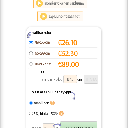
monikerroksinen sapluuna
sapluunointisäännöt
valitse koko
Z
€
26.10
43x66 cm
€
52.30
65x99 cm
€
89.00
86x132 cm
... tai ...
sinun koko
cm
Valitse sapluunan tyyppi
Y
tavallinen
3D, hinta +30%
X