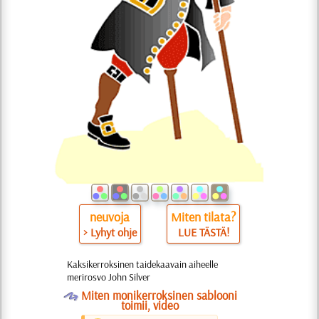
neuvoja
Miten tilata?
> Lyhyt ohje
LUE TÄSTÄ!
Kaksikerroksinen taidekaavain aiheelle
merirosvo John Silver
O
Miten monikerroksinen sablooni
toimii, video