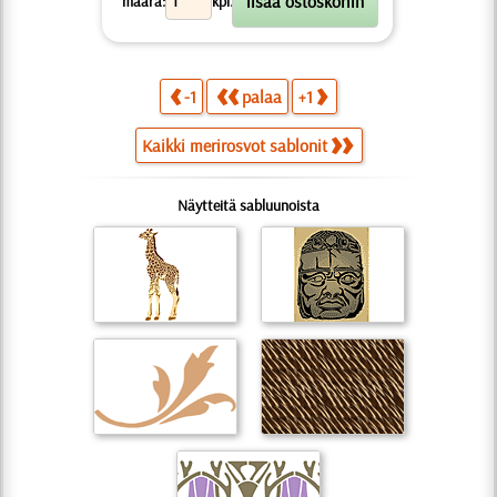
määrä:
kpl.
-1
palaa
+1
Kaikki merirosvot sablonit
Näytteitä sabluunoista