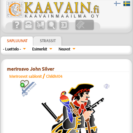
SAPLUUNAT
STRASSIT
- Luettelo -
Esimerkit
Neuvot
merirosvo John Silver
/
Merirosvot sablonit
ChildM04
b