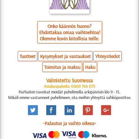
Onko käännös huono?
Ehdottakaa omaa vaihtoehtoa!
Olemme kovin kiitollisia teille.
Tuotteet
Kysymykset ja vastaukset
Yhteystiedot
Toimitus ja maksu
Haku
Valmistettu Suomessa
Asiakaspalvelu: 0400 764 075
Parhaiten tavoitat meidät puhelimella arkipäivisin klo 9 - 15.
Mikäli emme vastanneet puhelimeen, ota meihin yhteyttä sähköpostitse.
•Palautus ja vaihto oikeus•