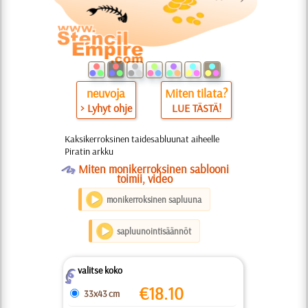
neuvoja
Miten tilata?
> Lyhyt ohje
LUE TÄSTÄ!
Kaksikerroksinen taidesabluunat aiheelle
Piratin arkku
O
Miten monikerroksinen sablooni
toimii, video
monikerroksinen sapluuna
sapluunointisäännöt
valitse koko
Z
€
18.10
33x43 cm