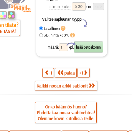
sinun koko
cm
Valitse sapluunan tyyppi
Y
n tilata?
tavallinen
E TÄSTÄ!
3D, hinta +30%
X
määrä:
kpl.
-1
palaa
+1
Kaikki nooan arkki sablonit
Onko käännös huono?
Ehdottakaa omaa vaihtoehtoa!
Olemme kovin kiitollisia teille.