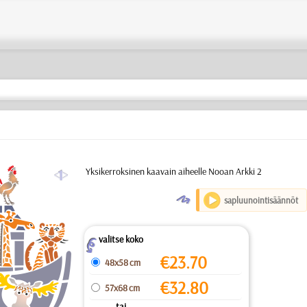
a
Yksikerroksinen kaavain aiheelle Nooan Arkki 2
O
sapluunointisäännöt
valitse koko
Z
€
23.70
48x58 cm
€
32.80
57x68 cm
... tai ...