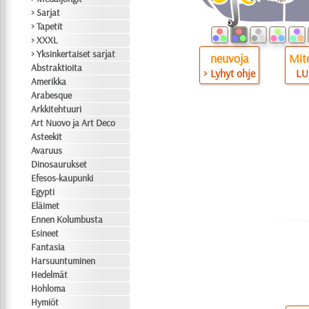
> Sarjat
> Tapetit
> XXXL
> Yksinkertaiset sarjat
neuvoja
Mite
Abstraktioita
> Lyhyt ohje
LU
Amerikka
Arabesque
Arkkitehtuuri
Art Nuovo ja Art Deco
Asteekit
Avaruus
Dinosaurukset
Efesos-kaupunki
Egypti
Eläimet
Ennen Kolumbusta
Esineet
Fantasia
Harsuuntuminen
Hedelmät
Hohloma
Hymiöt