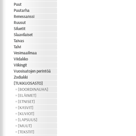
Puut
Puutarha
Renessanssi
Ruusut
Siluetit
Slaavilaiset
Taivas
Talvi
Vesimaailmaa
Viidakko
Viikingit
Vuosisatojen perintöä
Zodiakki
[TUKKUOSASTO]
[BOORDINAUHA]
[ELÄIMET]
[ETNISET]
[KASVIT]
[KUVIOT]
[LAPSUUS]
[MUUT]
[TEKSTIT]