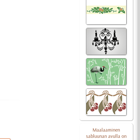
Maalaaminen
sabluunan avulla on