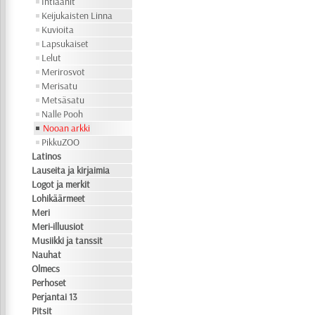
Intiaanit
Keijukaisten Linna
Kuvioita
Lapsukaiset
Lelut
Merirosvot
Merisatu
Metsäsatu
Nalle Pooh
Nooan arkki
PikkuZOO
Latinos
Lauseita ja kirjaimia
Logot ja merkit
Lohikäärmeet
Meri
Meri-illuusiot
Musiikki ja tanssit
Nauhat
Olmecs
Perhoset
Perjantai 13
Pitsit