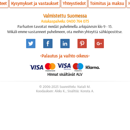
teet
Kysymykset ja vastaukset
Yhteystiedot
Toimitus ja maksu
Valmistettu Suomessa
Asiakaspalvelu: 0400 764 075
Parhaiten tavoitat meidät puhelimella arkipäivisin klo 9 - 15.
Mikäli emme vastanneet puhelimeen, ota meihin yhteyttä sähköpostitse.
•Palautus ja vaihto oikeus•
Hinnat sisältävät ALV
© 2006-2025 Suunnittelu: Natali M.
Koodauksen: Aleks K.; Sisältöä: Konsta A.