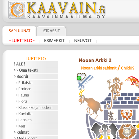
SAPLUUNAT
STRASSIT
- LUETTELO -
ESIMERKIT
NEUVOT
|
|
|
- LUETTELO -
Nooan Arkki 2
! ALE !
/
Nooan arkki sablonit
Child09
> > Oma teksti
> Boordi
Erilaista
Etninen
Fauna
Flora
Klassikko ja moderni
Kuvioita
Lapsien
Meri
> Kulmat
> Medaljongit