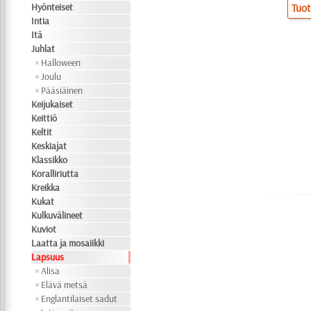
Hyönteiset
Tuot
Intia
Itä
Juhlat
Halloween
Joulu
Pääsiäinen
Keijukaiset
Keittiö
Keltit
Keskiajat
Klassikko
Koralliriutta
Kreikka
Kukat
Kulkuvälineet
Kuviot
Laatta ja mosaiikki
Lapsuus
Alisa
Elävä metsä
Englantilaiset sadut