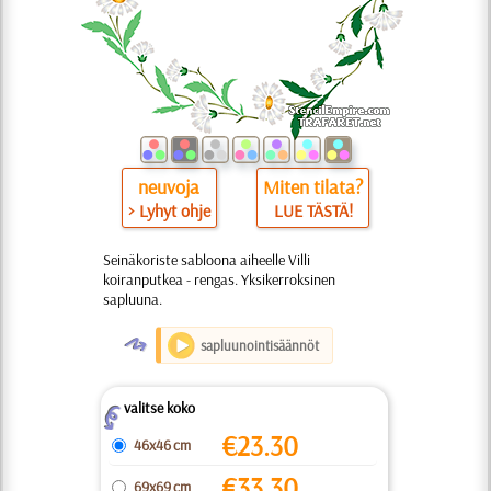
neuvoja
Miten tilata?
> Lyhyt ohje
LUE TÄSTÄ!
Seinäkoriste sabloona aiheelle Villi
koiranputkea - rengas. Yksikerroksinen
sapluuna.
O
sapluunointisäännöt
valitse koko
Z
€
23.30
46x46 cm
€
33.30
69x69 cm