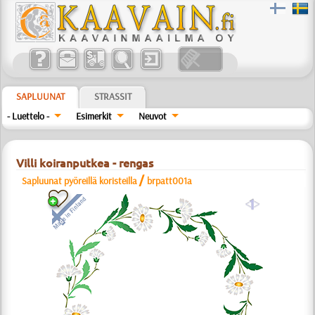
SAPLUUNAT
STRASSIT
- Luettelo -
Esimerkit
Neuvot
Villi koiranputkea - rengas
/
Sapluunat pyöreillä koristeilla
brpatt001a
a