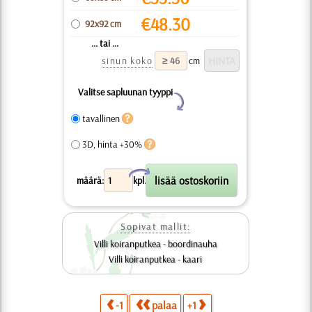
€
48.30
92x92 cm
... tai ...
sinun koko
cm
Valitse sapluunan tyyppi
Y
tavallinen
3D, hinta +30%
X
määrä:
kpl.
Sopivat mallit:
Villi koiranputkea - boordinauha
Villi koiranputkea - kaari
-1
palaa
+1