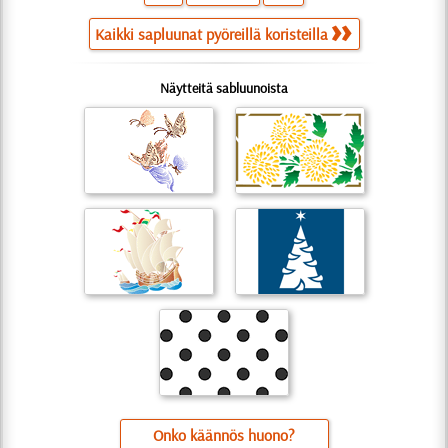
Kaikki sapluunat pyöreillä koristeilla
Näytteitä sabluunoista
Onko käännös huono?