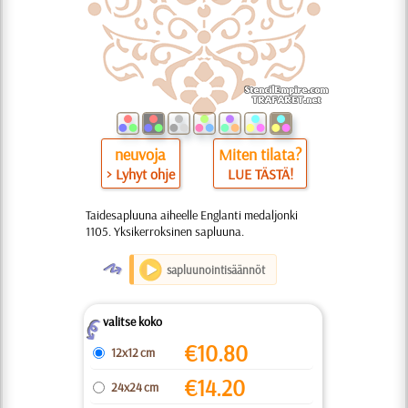
neuvoja
Miten tilata?
> Lyhyt ohje
LUE TÄSTÄ!
Taidesapluuna aiheelle Englanti medaljonki
1105. Yksikerroksinen sapluuna.
O
sapluunointisäännöt
valitse koko
Z
€
10.80
12x12 cm
€
14.20
24x24 cm