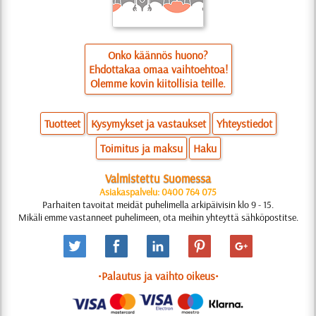
Onko käännös huono?
Ehdottakaa omaa vaihtoehtoa!
Olemme kovin kiitollisia teille.
Tuotteet
Kysymykset ja vastaukset
Yhteystiedot
Toimitus ja maksu
Haku
Valmistettu Suomessa
Asiakaspalvelu: 0400 764 075
Parhaiten tavoitat meidät puhelimella arkipäivisin klo 9 - 15.
Mikäli emme vastanneet puhelimeen, ota meihin yhteyttä sähköpostitse.
•Palautus ja vaihto oikeus•