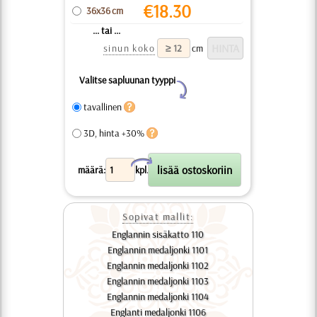
€
18.30
36x36 cm
... tai ...
sinun koko
cm
Valitse sapluunan tyyppi
Y
tavallinen
3D, hinta +30%
X
määrä:
kpl.
Sopivat mallit:
Englannin sisäkatto 110
Englannin medaljonki 1101
Englannin medaljonki 1102
Englannin medaljonki 1103
Englannin medaljonki 1104
Englanti medaljonki 1106