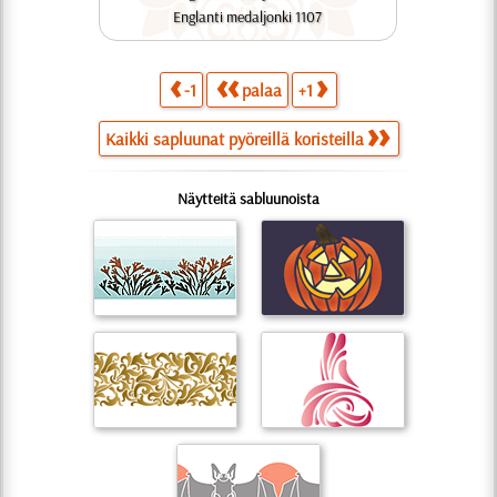
Englanti medaljonki 1107
-1
palaa
+1
Kaikki sapluunat pyöreillä koristeilla
Näytteitä sabluunoista