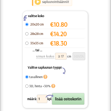
sapluunointisäännöt
valitse koko
Z
€
10.80
20x20 cm
€
14.20
28x28 cm
€
18.30
35x35 cm
... tai ...
sinun koko
cm
Valitse sapluunan tyyppi
Y
tavallinen
3D, hinta +30%
X
määrä:
kpl.