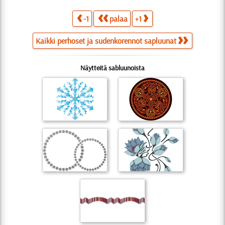
-1
palaa
+1
Kaikki perhoset ja sudenkorennot sapluunat
Näytteitä sabluunoista