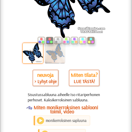
neuvoja
Miten tilata?
> Lyhyt ohje
LUE TÄSTÄ!
Sisustussabluuna aiheelle Iso ritariperhonen
perhoset. Kaksikerroksinen sabluuna.
O
Miten monikerroksinen sablooni
toimii, video
monikerroksinen sapluuna