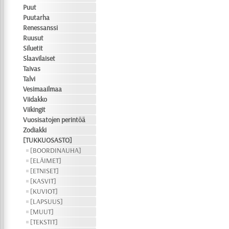
Puut
Puutarha
Renessanssi
Ruusut
Siluetit
Slaavilaiset
Taivas
Talvi
Vesimaailmaa
Viidakko
Viikingit
Vuosisatojen perintöä
Zodiakki
[TUKKUOSASTO]
[BOORDINAUHA]
[ELÄIMET]
[ETNISET]
[KASVIT]
[KUVIOT]
[LAPSUUS]
[MUUT]
[TEKSTIT]