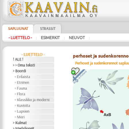
SAPLUUNAT
STRASSIT
- LUETTELO -
ESIMERKIT
NEUVOT
|
|
|
- LUETTELO -
perhoset ja sudenkorenno
! ALE !
Perhoset ja sudenkorennot saplu
> > Oma teksti
> Boordi
Erilaista
Etninen
Fauna
Flora
Klassikko ja moderni
Kuvioita
Lapsien
Meri
> Kulmat
> Medaljongit