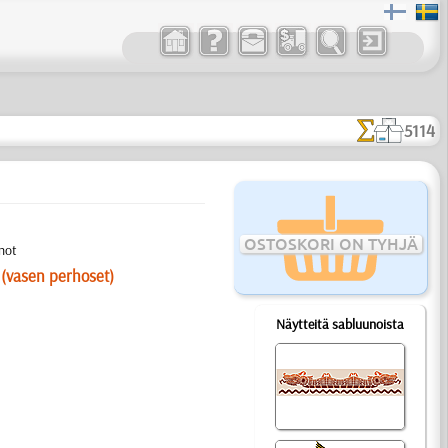
5114
OSTOSKORI ON TYHJÄ
not
 (vasen perhoset)
Näytteitä sabluunoista