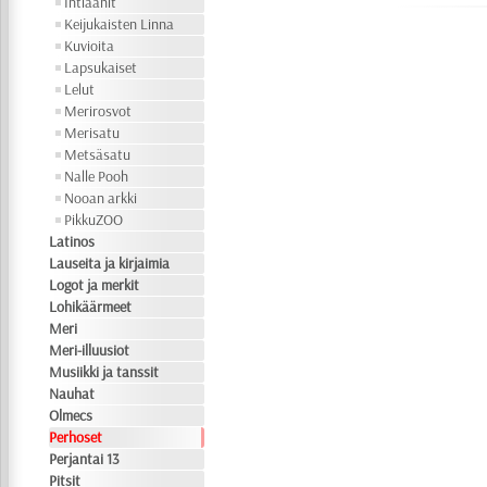
Intiaanit
Keijukaisten Linna
Kuvioita
Lapsukaiset
Lelut
Merirosvot
Merisatu
Metsäsatu
Nalle Pooh
Nooan arkki
PikkuZOO
Latinos
Lauseita ja kirjaimia
Logot ja merkit
Lohikäärmeet
Meri
Meri-illuusiot
Musiikki ja tanssit
Nauhat
Olmecs
Perhoset
Perjantai 13
Pitsit