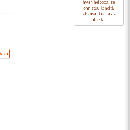
hyvin helppoa, se
onnistuu keneltä
tahansa. Lue tästä
ohjeita!
Haku