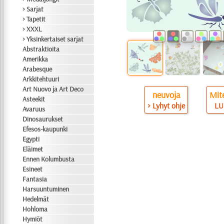
> Sarjat
> Tapetit
> XXXL
> Yksinkertaiset sarjat
Abstraktioita
Amerikka
Arabesque
Arkkitehtuuri
Art Nuovo ja Art Deco
neuvoja
Mite
Asteekit
> Lyhyt ohje
LU
Avaruus
Dinosaurukset
Efesos-kaupunki
Egypti
Eläimet
Ennen Kolumbusta
Esineet
Fantasia
Harsuuntuminen
Hedelmät
Hohloma
Hymiöt