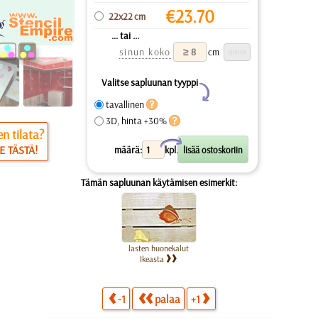
€
23.70
22x22 cm
... tai ...
sinun koko
cm
Valitse sapluunan tyyppi
Y
tavallinen
3D, hinta +30%
n tilata?
X
E TÄSTÄ!
määrä:
kpl.
Tämän sapluunan käytämisen esimerkit:
lasten huonekalut
Ikeasta
-1
palaa
+1