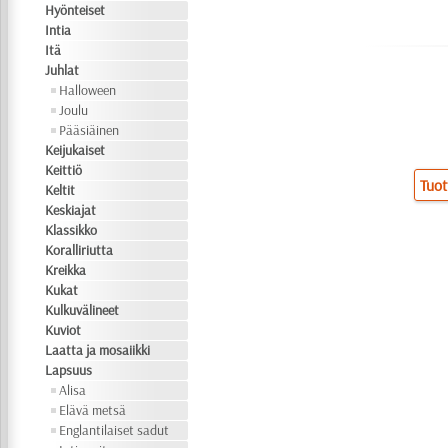
Hyönteiset
Intia
Itä
Juhlat
Halloween
Joulu
Pääsiäinen
Keijukaiset
Keittiö
Tuot
Keltit
Keskiajat
Klassikko
Koralliriutta
Kreikka
Kukat
Kulkuvälineet
Kuviot
Laatta ja mosaiikki
Lapsuus
Alisa
Elävä metsä
Englantilaiset sadut