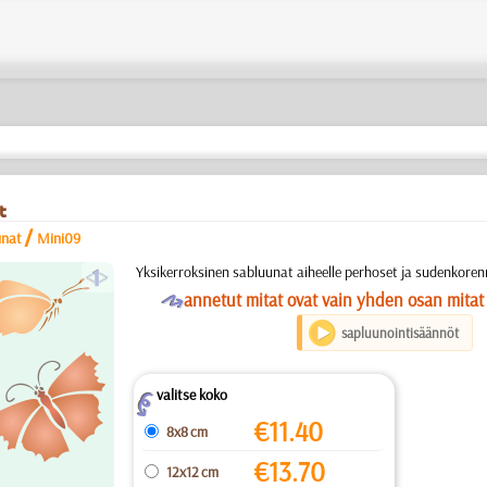
t
/
unat
Mini09
a
Yksikerroksinen sabluunat aiheelle perhoset ja sudenkoren
O
annetut mitat ovat vain yhden osan mitat
sapluunointisäännöt
valitse koko
Z
€
11.40
8x8 cm
€
13.70
12x12 cm