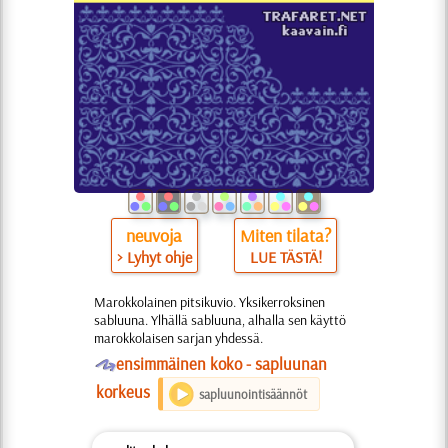
neuvoja
Miten tilata?
> Lyhyt ohje
LUE TÄSTÄ!
Marokkolainen pitsikuvio. Yksikerroksinen
sabluuna. Ylhällä sabluuna, alhalla sen käyttö
marokkolaisen sarjan yhdessä.
O
ensimmäinen koko - sapluunan
korkeus
sapluunointisäännöt