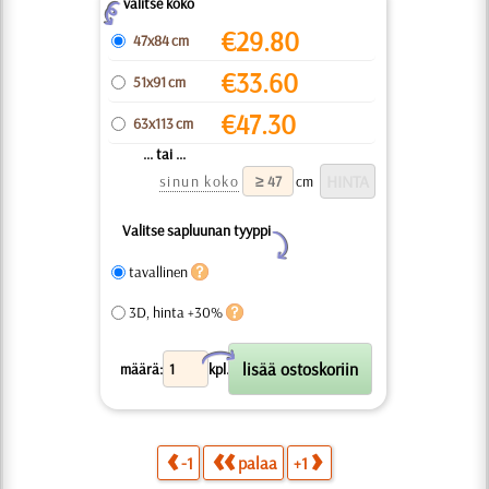
valitse koko
Z
€
29.80
47x84 cm
€
33.60
51x91 cm
€
47.30
63x113 cm
... tai ...
sinun koko
cm
Valitse sapluunan tyyppi
Y
tavallinen
3D, hinta +30%
X
määrä:
kpl.
-1
palaa
+1