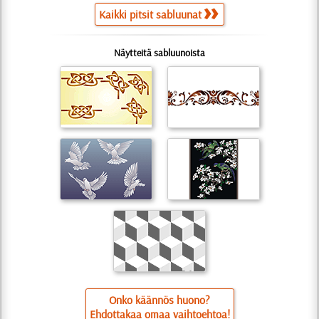
Kaikki pitsit sabluunat
Näytteitä sabluunoista
Onko käännös huono?
Ehdottakaa omaa vaihtoehtoa!