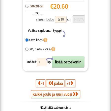
€
20.60
50x38 cm
... tai ...
sinun koko
cm
Valitse sapluunan tyyppi
Y
tavallinen
3D, hinta +30%
X
määrä:
kpl.
-1
palaa
+1
Kaikki joulu ja uusi vuosi
Näytteitä sabluunoista