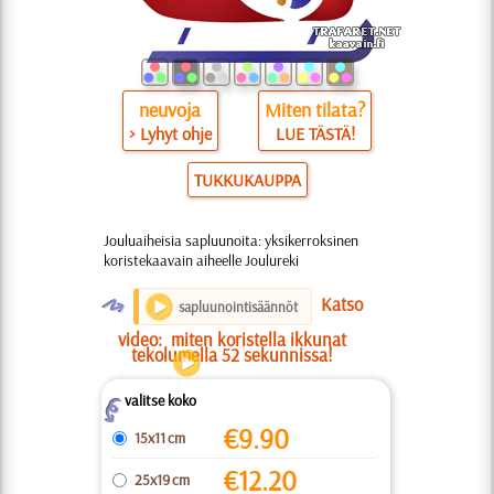
neuvoja
Miten tilata?
> Lyhyt ohje
LUE TÄSTÄ!
TUKKUKAUPPA
Jouluaiheisia sapluunoita: yksikerroksinen
koristekaavain aiheelle Joulureki
O
Katso
sapluunointisäännöt
video:
miten koristella ikkunat
tekolumella 52 sekunnissa!
valitse koko
Z
€
9.90
15x11 cm
€
12.20
25x19 cm