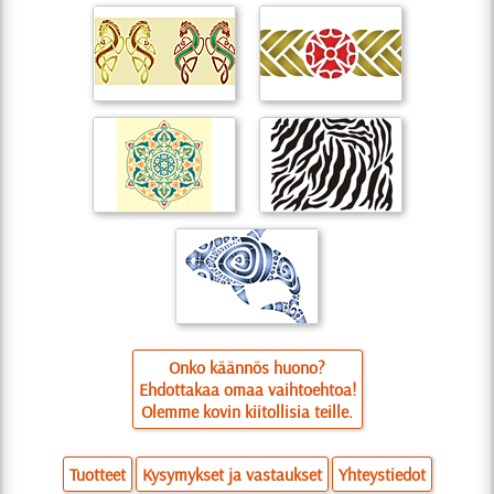
Onko käännös huono?
Ehdottakaa omaa vaihtoehtoa!
Olemme kovin kiitollisia teille.
Tuotteet
Kysymykset ja vastaukset
Yhteystiedot