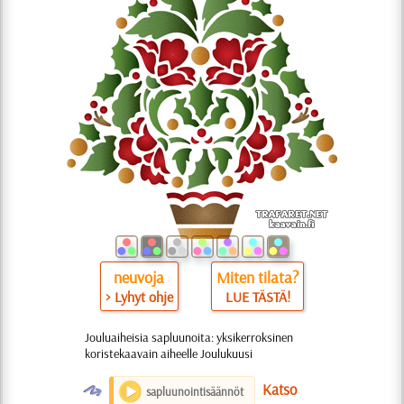
neuvoja
Miten tilata?
> Lyhyt ohje
LUE TÄSTÄ!
Jouluaiheisia sapluunoita: yksikerroksinen
koristekaavain aiheelle Joulukuusi
O
Katso
sapluunointisäännöt