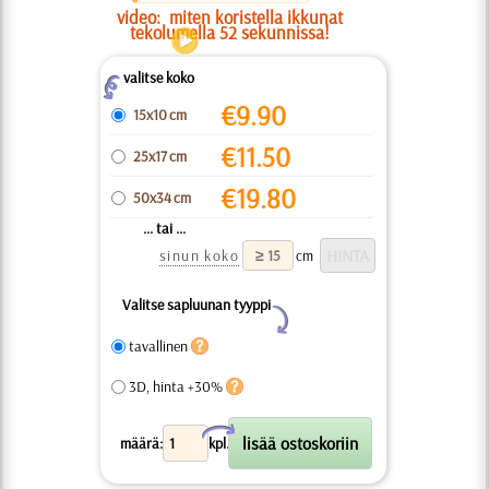
video:
miten koristella ikkunat
tekolumella 52 sekunnissa!
valitse koko
Z
€
9.90
15x10 cm
€
11.50
25x17 cm
€
19.80
50x34 cm
... tai ...
sinun koko
cm
Valitse sapluunan tyyppi
Y
tavallinen
3D, hinta +30%
X
määrä:
kpl.