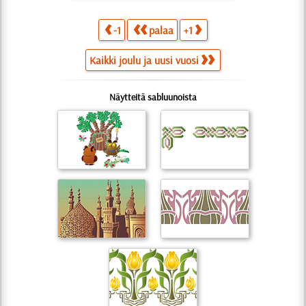
-1
palaa
+1
Kaikki joulu ja uusi vuosi
Näytteitä sabluunoista