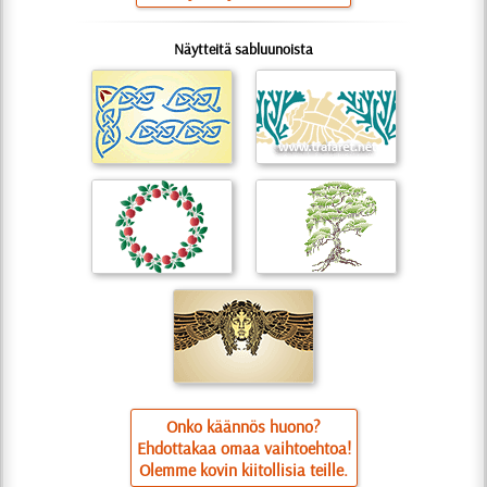
Näytteitä sabluunoista
Onko käännös huono?
Ehdottakaa omaa vaihtoehtoa!
Olemme kovin kiitollisia teille.