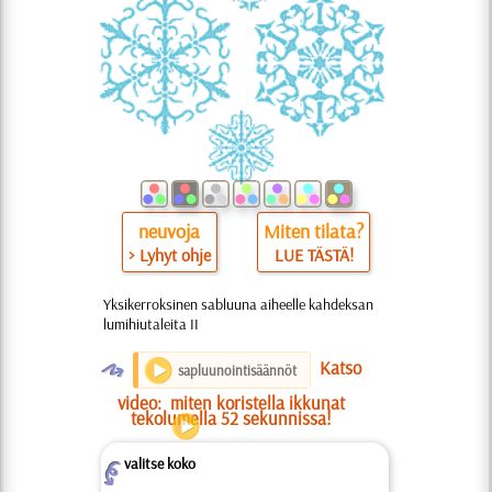
neuvoja
Miten tilata?
> Lyhyt ohje
LUE TÄSTÄ!
Yksikerroksinen sabluuna aiheelle kahdeksan
lumihiutaleita II
O
Katso
sapluunointisäännöt
video:
miten koristella ikkunat
tekolumella 52 sekunnissa!
valitse koko
Z