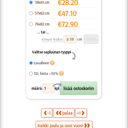
€
28.20
38x41 cm
€
47.10
57x62 cm
€
72.90
76x82 cm
... tai ...
sinun koko
cm
Valitse sapluunan tyyppi
Y
tavallinen
3D, hinta +30%
X
määrä:
kpl.
-1
palaa
+1
Kaikki joulu ja uusi vuosi