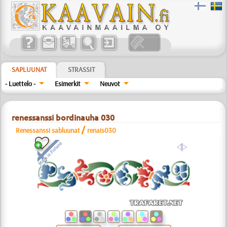
SAPLUUNAT
STRASSIT
- Luettelo -
Esimerkit
Neuvot
renessanssi bordinauha 030
/
Renessanssi sabluunat
renais030
a