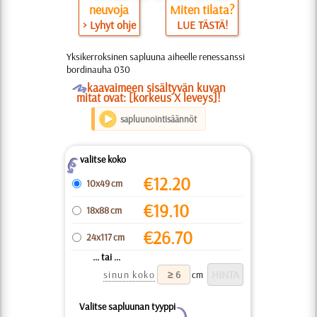
neuvoja
Miten tilata?
> Lyhyt ohje
LUE TÄSTÄ!
Yksikerroksinen sapluuna aiheelle renessanssi
bordinauha 030
O
kaavaimeen sisältyvän kuvan
mitat ovat: [korkeus X leveys]!
sapluunointisäännöt
valitse koko
Z
€
12.20
10x49 cm
€
19.10
18x88 cm
€
26.70
24x117 cm
... tai ...
sinun koko
cm
Valitse sapluunan tyyppi
Y