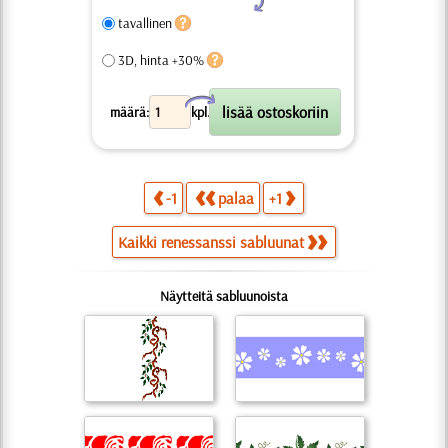
tavallinen
3D, hinta +30%
X
määrä:
kpl.
-1
palaa
+1
Kaikki renessanssi sabluunat
Näytteitä sabluunoista