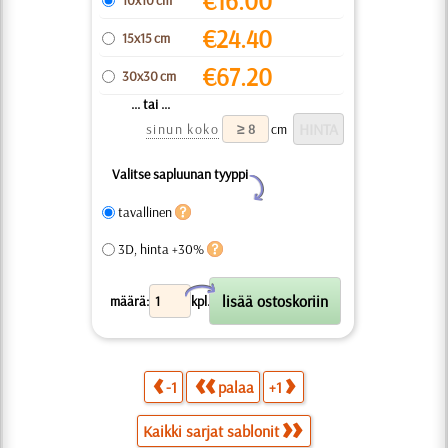
€
16.00
10x10 cm
€
24.40
15x15 cm
€
67.20
30x30 cm
... tai ...
sinun koko
cm
Valitse sapluunan tyyppi
Y
tavallinen
3D, hinta +30%
X
määrä:
kpl.
-1
palaa
+1
Kaikki sarjat sablonit