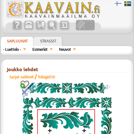
SAPLUUNAT
STRASSIT
- Luettelo -
Esimerkit
Neuvot
joukko lehdet
/
Sarjat sablonit
foliage010
a