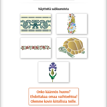
Näytteitä sabluunoista
Onko käännös huono?
Ehdottakaa omaa vaihtoehtoa!
Olemme kovin kiitollisia teille.