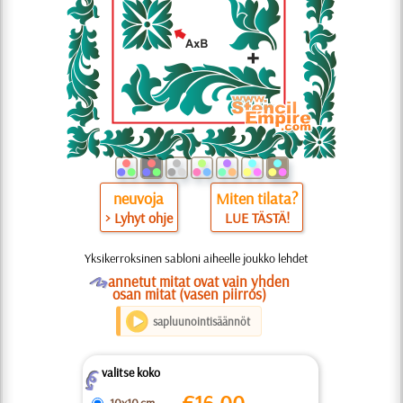
neuvoja
Miten tilata?
> Lyhyt ohje
LUE TÄSTÄ!
Yksikerroksinen sabloni aiheelle joukko lehdet
O
annetut mitat ovat vain yhden
osan mitat (vasen piirros)
sapluunointisäännöt
valitse koko
Z