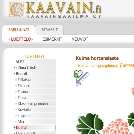
SAPLUUNAT
STRASSIT
- LUETTELO -
ESIMERKIT
NEUVOT
|
|
|
- LUETTELO -
Kulma hortensiasta
! ALE !
/
Kulma malleja sapluunat
df033
> > Oma teksti
> Boordi
Erilaista
Etninen
Fauna
Flora
Klassikko ja moderni
Kuvioita
Lapsien
Meri
> Kulmat
> Medaljongit