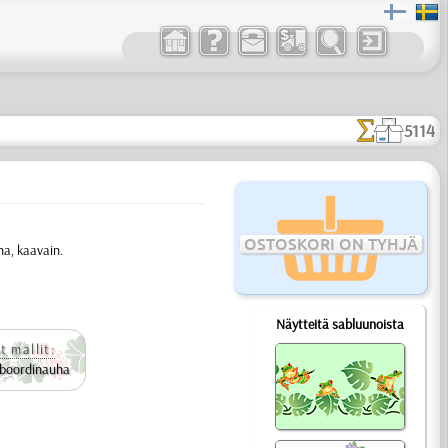
5114
OSTOSKORI ON TYHJÄ
na, kaavain.
Näytteitä sabluunoista
t mallit:
 boordinauha