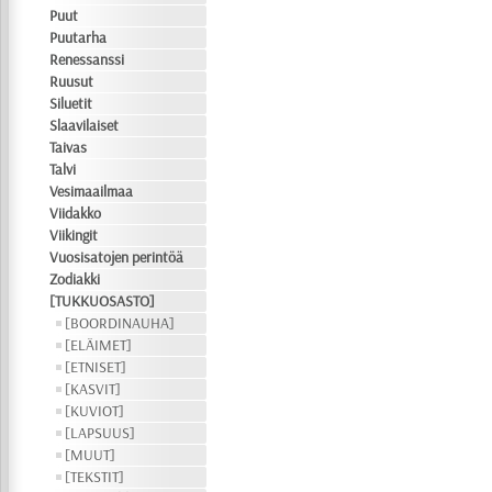
Puut
Puutarha
Renessanssi
Ruusut
Siluetit
Slaavilaiset
Taivas
Talvi
Vesimaailmaa
Viidakko
Viikingit
Vuosisatojen perintöä
Zodiakki
[TUKKUOSASTO]
[BOORDINAUHA]
[ELÄIMET]
[ETNISET]
[KASVIT]
[KUVIOT]
[LAPSUUS]
[MUUT]
[TEKSTIT]