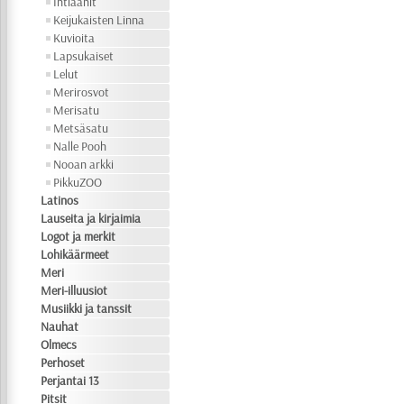
Intiaanit
Keijukaisten Linna
Kuvioita
Lapsukaiset
Lelut
Merirosvot
Merisatu
Metsäsatu
Nalle Pooh
Nooan arkki
PikkuZOO
Latinos
Lauseita ja kirjaimia
Logot ja merkit
Lohikäärmeet
Meri
Meri-illuusiot
Musiikki ja tanssit
Nauhat
Olmecs
Perhoset
Perjantai 13
Pitsit