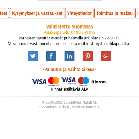
teet
Kysymykset ja vastaukset
Yhteystiedot
Toimitus ja maksu
Valmistettu Suomessa
Asiakaspalvelu: 0400 764 075
Parhaiten tavoitat meidät puhelimella arkipäivisin klo 9 - 15.
Mikäli emme vastanneet puhelimeen, ota meihin yhteyttä sähköpostitse.
•Palautus ja vaihto oikeus•
Hinnat sisältävät ALV
© 2006-2025 Suunnittelu: Natali M.
Koodauksen: Aleks K.; Sisältöä: Konsta A.