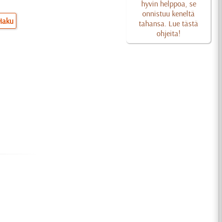
hyvin helppoa, se
onnistuu keneltä
Haku
tahansa. Lue tästä
ohjeita!