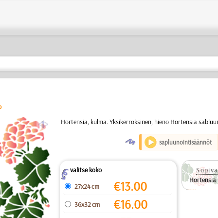
b
a
Hortensia, kulma. Yksikerroksinen, hieno Hortensia sabluu
O
sapluunointisäännöt
valitse koko
Sopiva
Z
Hortensia
€
13.00
27x24 cm
€
16.00
36x32 cm