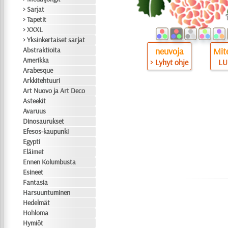
> Sarjat
> Tapetit
> XXXL
> Yksinkertaiset sarjat
neuvoja
Mite
Abstraktioita
Amerikka
> Lyhyt ohje
LU
Arabesque
Arkkitehtuuri
Art Nuovo ja Art Deco
Asteekit
Avaruus
Dinosaurukset
Efesos-kaupunki
Egypti
Eläimet
Ennen Kolumbusta
Esineet
Fantasia
Harsuuntuminen
Hedelmät
Hohloma
Hymiöt