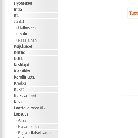
Hyönteiset
Intia
Tuot
Itä
Juhlat
Halloween
Joulu
Pääsiäinen
Keijukaiset
Keittiö
Keltit
Keskiajat
Klassikko
Koralliriutta
Kreikka
Kukat
Kulkuvälineet
Kuviot
Laatta ja mosaiikki
Lapsuus
Alisa
Elävä metsä
Englantilaiset sadut