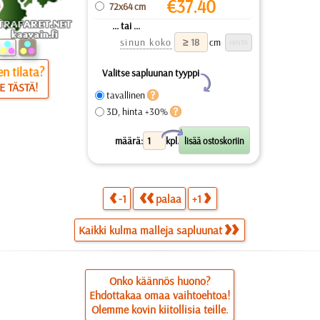
€
37.40
72x64 cm
... tai ...
sinun koko
cm
n tilata?
Valitse sapluunan tyyppi
Y
E TÄSTÄ!
tavallinen
3D, hinta +30%
X
määrä:
kpl.
-1
palaa
+1
Kaikki kulma malleja sapluunat
Onko käännös huono?
Ehdottakaa omaa vaihtoehtoa!
Olemme kovin kiitollisia teille.