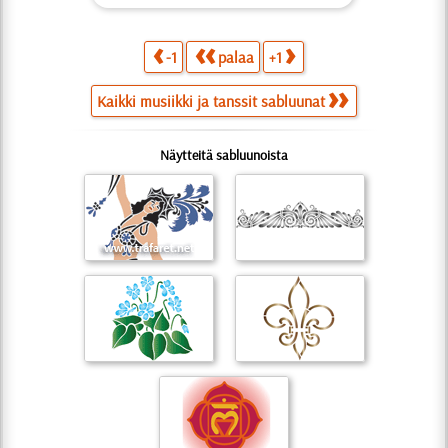
-1
palaa
+1
Kaikki musiikki ja tanssit sabluunat
Näytteitä sabluunoista