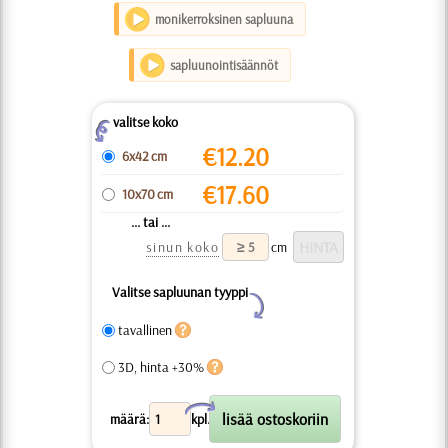
monikerroksinen sapluuna
sapluunointisäännöt
valitse koko
Z
€
12.20
6x42 cm
€
17.60
10x70 cm
... tai ...
sinun koko
cm
Valitse sapluunan tyyppi
Y
tavallinen
3D, hinta +30%
X
määrä:
kpl.