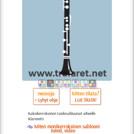
neuvoja
Miten tilata?
> Lyhyt ohje
LUE TÄSTÄ!
Kaksikerroksinen taidesabluunat aiheelle
Klarinetti
O
Miten monikerroksinen sablooni
toimii, video