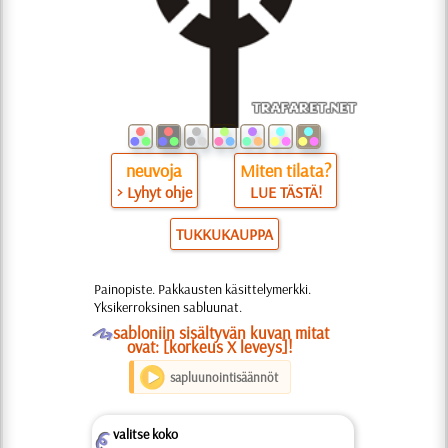
neuvoja
Miten tilata?
> Lyhyt ohje
LUE TÄSTÄ!
TUKKUKAUPPA
Painopiste. Pakkausten käsittelymerkki.
Yksikerroksinen sabluunat.
O
sabloniin sisältyvän kuvan mitat
ovat: [korkeus X leveys]!
sapluunointisäännöt
valitse koko
Z