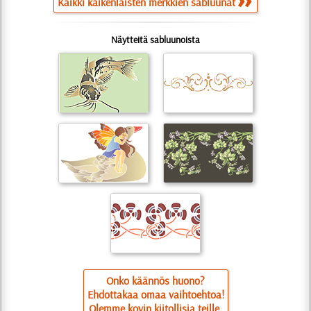
Kaikki kaikenlaisten merkkien sabluunat
Näytteitä sabluunoista
Onko käännös huono?
Ehdottakaa omaa vaihtoehtoa!
Olemme kovin kiitollisia teille.