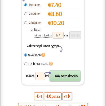
€
7.40
14x14 cm
€
8.60
21x21 cm
€
10.20
28x28 cm
... tai ...
sinun koko
cm
Valitse sapluunan tyyppi
Y
tavallinen
3D, hinta +30%
X
määrä:
kpl.
-1
palaa
+1