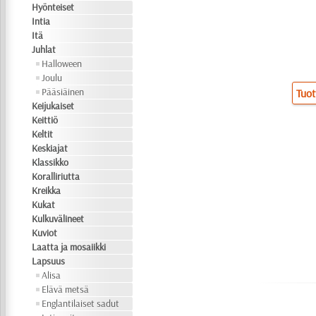
Hyönteiset
Intia
Itä
Juhlat
Halloween
Joulu
Pääsiäinen
Tuot
Keijukaiset
Keittiö
Keltit
Keskiajat
Klassikko
Koralliriutta
Kreikka
Kukat
Kulkuvälineet
Kuviot
Laatta ja mosaiikki
Lapsuus
Alisa
Elävä metsä
Englantilaiset sadut