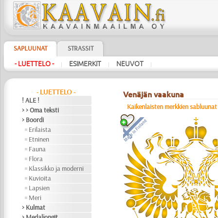
SAPLUUNAT
STRASSIT
- LUETTELO -
ESIMERKIT
NEUVOT
|
|
|
- LUETTELO -
Venäjän vaakuna
! ALE !
Kaikenlaisten merkkien sabluunat
> > Oma teksti
> Boordi
Erilaista
Etninen
Fauna
Flora
Klassikko ja moderni
Kuvioita
Lapsien
Meri
> Kulmat
> Medaljongit