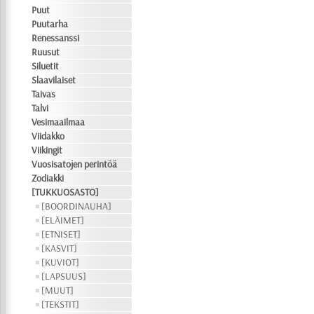
Puut
Puutarha
Renessanssi
Ruusut
Siluetit
Slaavilaiset
Taivas
Talvi
Vesimaailmaa
Viidakko
Viikingit
Vuosisatojen perintöä
Zodiakki
[TUKKUOSASTO]
[BOORDINAUHA]
[ELÄIMET]
[ETNISET]
[KASVIT]
[KUVIOT]
[LAPSUUS]
[MUUT]
[TEKSTIT]