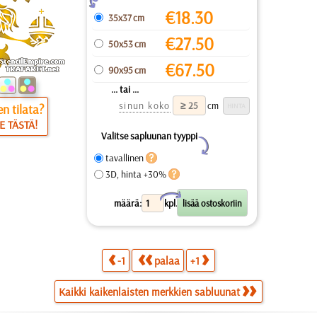
€
18.30
35x37 cm
€
27.50
50x53 cm
€
67.50
90x95 cm
... tai ...
sinun koko
cm
n tilata?
E TÄSTÄ!
Valitse sapluunan tyyppi
Y
tavallinen
3D, hinta +30%
X
määrä:
kpl.
-1
palaa
+1
Kaikki kaikenlaisten merkkien sabluunat