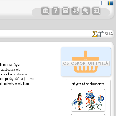
5114
OSTOSKORI ON TYHJÄ
i, mutta täysin
iaatteessa ole
. Yksinkertaistamisen
pompi käyttää ja jota voi
nimikoko ei ole liian
Näytteitä sabluunoista