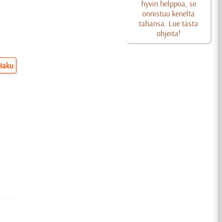
hyvin helppoa, se
onnistuu keneltä
tahansa. Lue tästä
ohjeita!
Haku