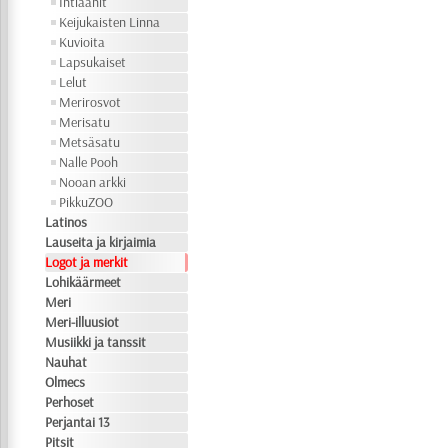
Intiaanit
Keijukaisten Linna
Kuvioita
Lapsukaiset
Lelut
Merirosvot
Merisatu
Metsäsatu
Nalle Pooh
Nooan arkki
PikkuZOO
Latinos
Lauseita ja kirjaimia
Logot ja merkit
Lohikäärmeet
Meri
Meri-illuusiot
Musiikki ja tanssit
Nauhat
Olmecs
Perhoset
Perjantai 13
Pitsit