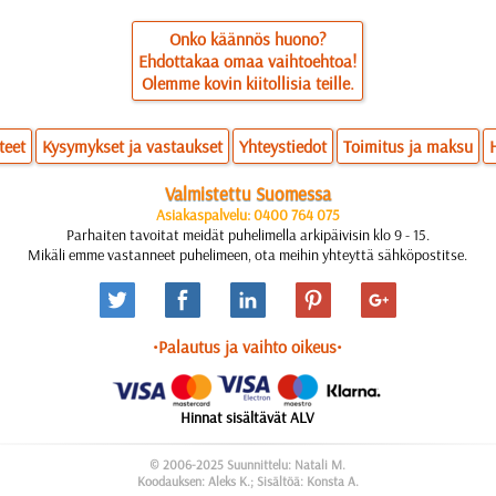
Onko käännös huono?
Ehdottakaa omaa vaihtoehtoa!
Olemme kovin kiitollisia teille.
teet
Kysymykset ja vastaukset
Yhteystiedot
Toimitus ja maksu
Valmistettu Suomessa
Asiakaspalvelu: 0400 764 075
Parhaiten tavoitat meidät puhelimella arkipäivisin klo 9 - 15.
Mikäli emme vastanneet puhelimeen, ota meihin yhteyttä sähköpostitse.
•Palautus ja vaihto oikeus•
Hinnat sisältävät ALV
© 2006-2025 Suunnittelu: Natali M.
Koodauksen: Aleks K.; Sisältöä: Konsta A.