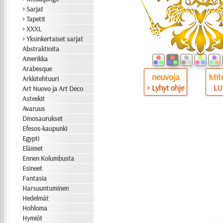
> Sarjat
> Tapetit
> XXXL
> Yksinkertaiset sarjat
Abstraktioita
Amerikka
Arabesque
neuvoja
Mite
Arkkitehtuuri
> Lyhyt ohje
LU
Art Nuovo ja Art Deco
Asteekit
Avaruus
Dinosaurukset
Efesos-kaupunki
Egypti
Eläimet
Ennen Kolumbusta
Esineet
Fantasia
Harsuuntuminen
Hedelmät
Hohloma
Hymiöt