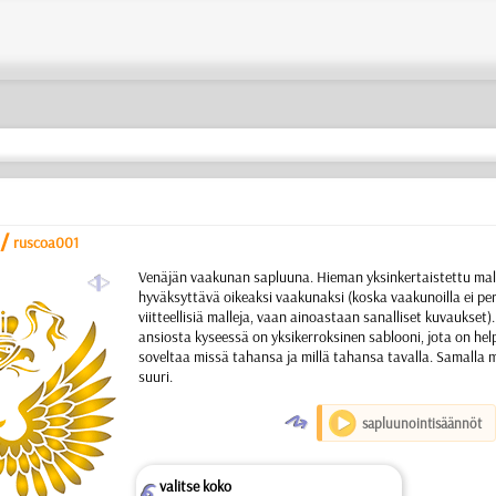
/
ruscoa001
a
Venäjän vaakunan sapluuna. Hieman yksinkertaistettu mall
hyväksyttävä oikeaksi vaakunaksi (koska vaakunoilla ei per
viitteellisiä malleja, vaan ainoastaan sanalliset kuvaukset)
ansiosta kyseessä on yksikerroksinen sablooni, jota on hel
soveltaa missä tahansa ja millä tahansa tavalla. Samalla mi
suuri.
O
sapluunointisäännöt
valitse koko
Z